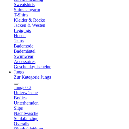
Sweatshirts
Shirts langarm
T-Shirts
Kleider & Röcke
Jacken & Westen
Leggings
Hosen
Jeans
Bademode
Bademäntel
Swimwear
Accessoires
Geschenkgutscheine
Jungs
Zur Kategorie Jungs
Jungs 0-3
Unterwäsche
Bodies
Unterhemden
Slips
Nachtwäsche
Schlafanzüge
Overalls
Oberbekleidung