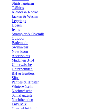
Shirts langarm
T-Shirts
Kleider & Röcke
Jacken & Westen
Leggings
Hosen
Jeans
Strampler & Overalls
Outdoor
Bademode
Swimwear
New Born
Accessoires
Mädchen 3-14
Unterwäsche
Unterhemden
BH & Bustiers
Slips
Panties & Hipster
Winterwäsche
Nachtwäsche
Schlafanzüge
Nachthemden
Easy Mix
Oberbekleidung