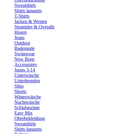
Sweatshirts
Shirts langarm
T-Shirts
Jacken & Westen
Strampler & Overalls
Hosen
Jeans
Outdoor
Bademode
Swimwear
New Born
Accessoires
Jungs 3-14
Unterwäsche
Unterhemden
Slips
Shorts
Winterwäsche
Nachtwäsche
Schlafanzüge
Easy Mix
Oberbekleidung
Sweatshirts
Shirts langarm