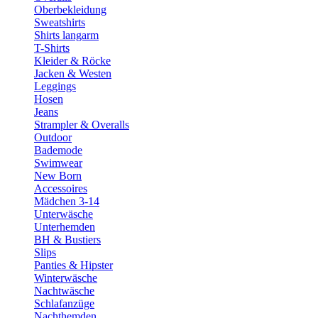
Oberbekleidung
Sweatshirts
Shirts langarm
T-Shirts
Kleider & Röcke
Jacken & Westen
Leggings
Hosen
Jeans
Strampler & Overalls
Outdoor
Bademode
Swimwear
New Born
Accessoires
Mädchen 3-14
Unterwäsche
Unterhemden
BH & Bustiers
Slips
Panties & Hipster
Winterwäsche
Nachtwäsche
Schlafanzüge
Nachthemden