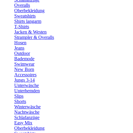
Overalls
Oberbekleidung
Sweatshirts
Shirts langarm
T-Shirts
Jacken & Westen
Strampler & Overalls
Hosen
Jeans
Outdoor
Bademode
Swimwear
New Born
Accessoires
Jungs 3-14
Unterwäsche
Unterhemden
Slips
Shorts
Winterwäsche
Nachtwäsche
Schlafanzüge
Easy Mix
Oberbekleidung