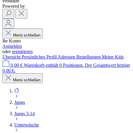
Produkte
Powered by
Menü schließen
Ihr Konto
Anmelden
oder
registrieren
Übersicht
Persönliches Profil
Adressen
Bestellungen
Meine Kids
0,00 €
Warenkorb enthält 0 Positionen. Der Gesamtwert beträgt
0,00 €.
Menü schließen
Jungs
Jungs 3-14
Unterwäsche