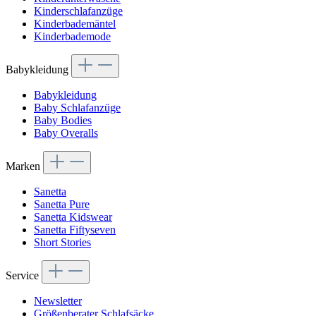
Kinderschlafanzüge
Kinderbademäntel
Kinderbademode
Babykleidung
Babykleidung
Baby Schlafanzüge
Baby Bodies
Baby Overalls
Marken
Sanetta
Sanetta Pure
Sanetta Kidswear
Sanetta Fiftyseven
Short Stories
Service
Newsletter
Größenberater Schlafsäcke