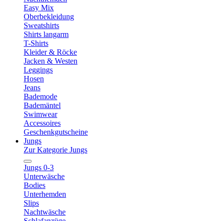
Easy Mix
Oberbekleidung
Sweatshirts
Shirts langarm
T-Shirts
Kleider & Röcke
Jacken & Westen
Leggings
Hosen
Jeans
Bademode
Bademäntel
Swimwear
Accessoires
Geschenkgutscheine
Jungs
Zur Kategorie Jungs
Jungs 0-3
Unterwäsche
Bodies
Unterhemden
Slips
Nachtwäsche
Schlafanzüge