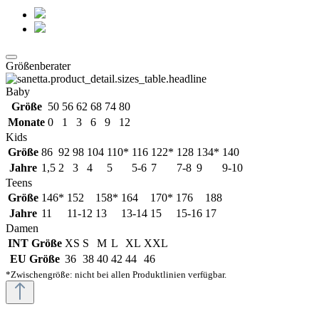
Größenberater
Baby
Größe
50
56
62
68
74
80
Monate
0
1
3
6
9
12
Kids
Größe
86
92
98
104
110*
116
122*
128
134*
140
Jahre
1,5
2
3
4
5
5-6
7
7-8
9
9-10
Teens
Größe
146*
152
158*
164
170*
176
188
Jahre
11
11-12
13
13-14
15
15-16
17
Damen
INT Größe
XS
S
M
L
XL
XXL
EU Größe
36
38
40
42
44
46
*Zwischengröße: nicht bei allen Produktlinien verfügbar.