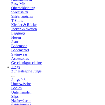
Easy Mix
Oberbekleidung
Sweatshirts
Shirts langarm
T-Shirts
Kleider & Röcke
Jacken & Westen
Leggings
Hosen
Jeans
Bademode
Bademäntel
Swimwear
Accessoires
Geschenkgutscheine
Jungs
Zur Kategorie Jungs
Jungs 0-3
Unterwäsche
Bodies
Unterhemden
Slips
Nachtwäsche
Schlafanzüge