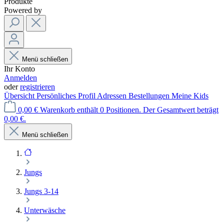
Produkte
Powered by
Menü schließen
Ihr Konto
Anmelden
oder
registrieren
Übersicht
Persönliches Profil
Adressen
Bestellungen
Meine Kids
0,00 €
Warenkorb enthält 0 Positionen. Der Gesamtwert beträgt
0,00 €.
Menü schließen
Jungs
Jungs 3-14
Unterwäsche