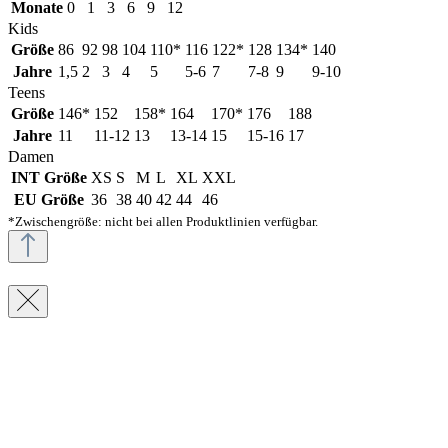
Monate
0
1
3
6
9
12
Kids
Größe
86
92
98
104
110*
116
122*
128
134*
140
Jahre
1,5
2
3
4
5
5-6
7
7-8
9
9-10
Teens
Größe
146*
152
158*
164
170*
176
188
Jahre
11
11-12
13
13-14
15
15-16
17
Damen
INT Größe
XS
S
M
L
XL
XXL
EU Größe
36
38
40
42
44
46
*Zwischengröße: nicht bei allen Produktlinien verfügbar.