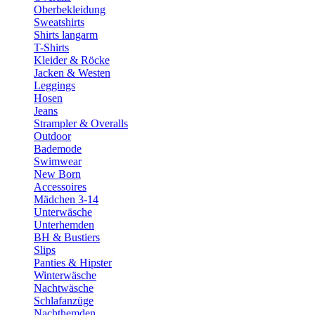
Oberbekleidung
Sweatshirts
Shirts langarm
T-Shirts
Kleider & Röcke
Jacken & Westen
Leggings
Hosen
Jeans
Strampler & Overalls
Outdoor
Bademode
Swimwear
New Born
Accessoires
Mädchen 3-14
Unterwäsche
Unterhemden
BH & Bustiers
Slips
Panties & Hipster
Winterwäsche
Nachtwäsche
Schlafanzüge
Nachthemden