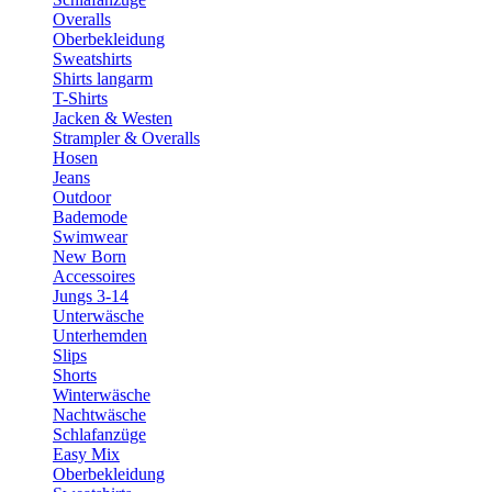
Overalls
Oberbekleidung
Sweatshirts
Shirts langarm
T-Shirts
Jacken & Westen
Strampler & Overalls
Hosen
Jeans
Outdoor
Bademode
Swimwear
New Born
Accessoires
Jungs 3-14
Unterwäsche
Unterhemden
Slips
Shorts
Winterwäsche
Nachtwäsche
Schlafanzüge
Easy Mix
Oberbekleidung