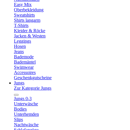
Easy Mix
Oberbekleidung
Sweatshirts
Shirts langarm
T-Shirts
Kleider & Röcke
Jacken & Westen
Leggings
Hosen
Jeans
Bademode
Bademäntel
Swimwear
Accessoires
Geschenkgutscheine
Jungs
Zur Kategorie Jungs
Jungs 0-3
Unterwäsche
Bodies
Unterhemden
Slips
Nachtwäsche
Schlafanzüge