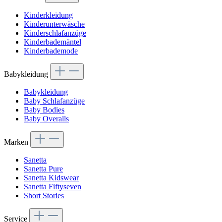
Kinderkleidung
Kinderunterwäsche
Kinderschlafanzüge
Kinderbademäntel
Kinderbademode
Babykleidung
Babykleidung
Baby Schlafanzüge
Baby Bodies
Baby Overalls
Marken
Sanetta
Sanetta Pure
Sanetta Kidswear
Sanetta Fiftyseven
Short Stories
Service