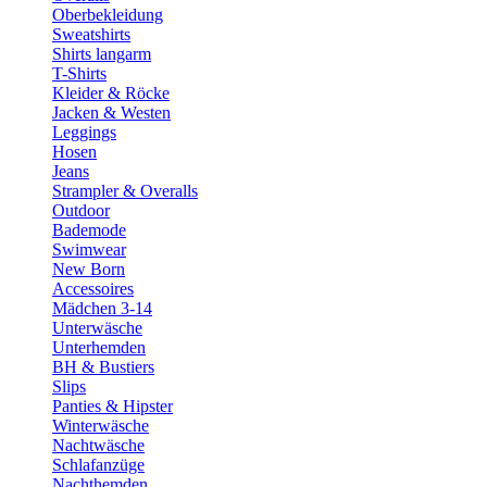
Oberbekleidung
Sweatshirts
Shirts langarm
T-Shirts
Kleider & Röcke
Jacken & Westen
Leggings
Hosen
Jeans
Strampler & Overalls
Outdoor
Bademode
Swimwear
New Born
Accessoires
Mädchen 3-14
Unterwäsche
Unterhemden
BH & Bustiers
Slips
Panties & Hipster
Winterwäsche
Nachtwäsche
Schlafanzüge
Nachthemden