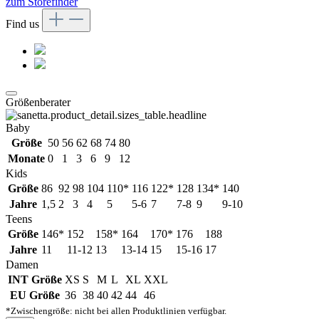
zum Storefinder
Find us
Größenberater
Baby
Größe
50
56
62
68
74
80
Monate
0
1
3
6
9
12
Kids
Größe
86
92
98
104
110*
116
122*
128
134*
140
Jahre
1,5
2
3
4
5
5-6
7
7-8
9
9-10
Teens
Größe
146*
152
158*
164
170*
176
188
Jahre
11
11-12
13
13-14
15
15-16
17
Damen
INT Größe
XS
S
M
L
XL
XXL
EU Größe
36
38
40
42
44
46
*Zwischengröße: nicht bei allen Produktlinien verfügbar.