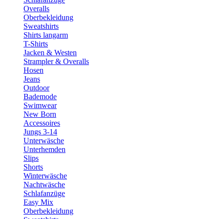
Overalls
Oberbekleidung
Sweatshirts
Shirts langarm
T-Shirts
Jacken & Westen
Strampler & Overalls
Hosen
Jeans
Outdoor
Bademode
Swimwear
New Born
Accessoires
Jungs 3-14
Unterwäsche
Unterhemden
Slips
Shorts
Winterwäsche
Nachtwäsche
Schlafanzüge
Easy Mix
Oberbekleidung