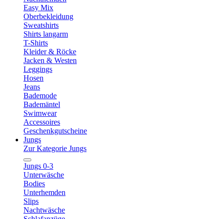
Easy Mix
Oberbekleidung
Sweatshirts
Shirts langarm
T-Shirts
Kleider & Röcke
Jacken & Westen
Leggings
Hosen
Jeans
Bademode
Bademäntel
Swimwear
Accessoires
Geschenkgutscheine
Jungs
Zur Kategorie Jungs
Jungs 0-3
Unterwäsche
Bodies
Unterhemden
Slips
Nachtwäsche
Schlafanzüge