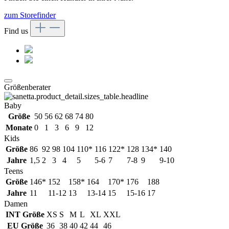
zum Storefinder
Find us
Größenberater
Baby
Größe
50
56
62
68
74
80
Monate
0
1
3
6
9
12
Kids
Größe
86
92
98
104
110*
116
122*
128
134*
140
Jahre
1,5
2
3
4
5
5-6
7
7-8
9
9-10
Teens
Größe
146*
152
158*
164
170*
176
188
Jahre
11
11-12
13
13-14
15
15-16
17
Damen
INT Größe
XS
S
M
L
XL
XXL
EU Größe
36
38
40
42
44
46