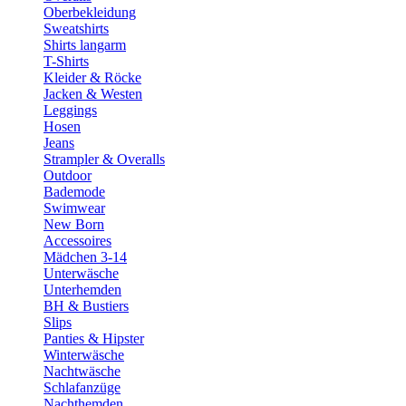
Oberbekleidung
Sweatshirts
Shirts langarm
T-Shirts
Kleider & Röcke
Jacken & Westen
Leggings
Hosen
Jeans
Strampler & Overalls
Outdoor
Bademode
Swimwear
New Born
Accessoires
Mädchen 3-14
Unterwäsche
Unterhemden
BH & Bustiers
Slips
Panties & Hipster
Winterwäsche
Nachtwäsche
Schlafanzüge
Nachthemden