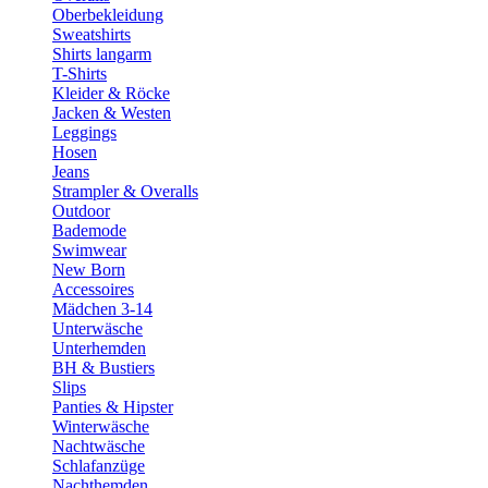
Oberbekleidung
Sweatshirts
Shirts langarm
T-Shirts
Kleider & Röcke
Jacken & Westen
Leggings
Hosen
Jeans
Strampler & Overalls
Outdoor
Bademode
Swimwear
New Born
Accessoires
Mädchen 3-14
Unterwäsche
Unterhemden
BH & Bustiers
Slips
Panties & Hipster
Winterwäsche
Nachtwäsche
Schlafanzüge
Nachthemden