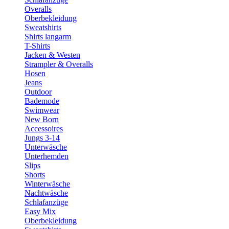
Overalls
Oberbekleidung
Sweatshirts
Shirts langarm
T-Shirts
Jacken & Westen
Strampler & Overalls
Hosen
Jeans
Outdoor
Bademode
Swimwear
New Born
Accessoires
Jungs 3-14
Unterwäsche
Unterhemden
Slips
Shorts
Winterwäsche
Nachtwäsche
Schlafanzüge
Easy Mix
Oberbekleidung