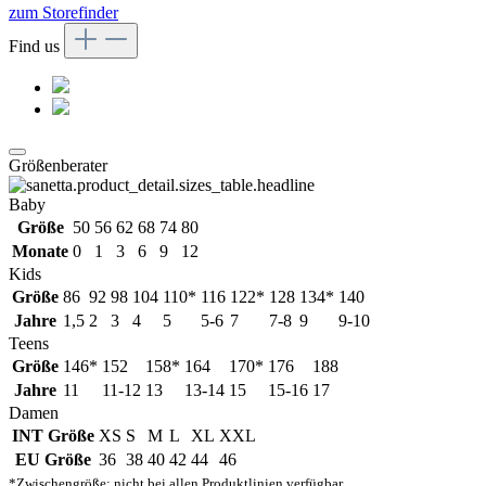
zum Storefinder
Find us
Größenberater
Baby
Größe
50
56
62
68
74
80
Monate
0
1
3
6
9
12
Kids
Größe
86
92
98
104
110*
116
122*
128
134*
140
Jahre
1,5
2
3
4
5
5-6
7
7-8
9
9-10
Teens
Größe
146*
152
158*
164
170*
176
188
Jahre
11
11-12
13
13-14
15
15-16
17
Damen
INT Größe
XS
S
M
L
XL
XXL
EU Größe
36
38
40
42
44
46
*Zwischengröße: nicht bei allen Produktlinien verfügbar.