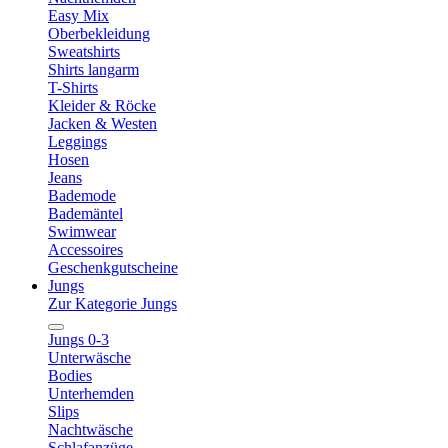
Easy Mix
Oberbekleidung
Sweatshirts
Shirts langarm
T-Shirts
Kleider & Röcke
Jacken & Westen
Leggings
Hosen
Jeans
Bademode
Bademäntel
Swimwear
Accessoires
Geschenkgutscheine
Jungs
Zur Kategorie Jungs
Jungs 0-3
Unterwäsche
Bodies
Unterhemden
Slips
Nachtwäsche
Schlafanzüge