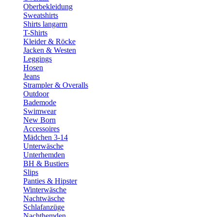
Oberbekleidung
Sweatshirts
Shirts langarm
T-Shirts
Kleider & Röcke
Jacken & Westen
Leggings
Hosen
Jeans
Strampler & Overalls
Outdoor
Bademode
Swimwear
New Born
Accessoires
Mädchen 3-14
Unterwäsche
Unterhemden
BH & Bustiers
Slips
Panties & Hipster
Winterwäsche
Nachtwäsche
Schlafanzüge
Nachthemden