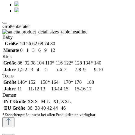
Größenberater
Baby
Größe
50
56
62
68
74
80
Monate
0
1
3
6
9
12
Kids
Größe
86
92
98
104
110*
116
122*
128
134*
140
Jahre
1,5
2
3
4
5
5-6
7
7-8
9
9-10
Teens
Größe
146*
152
158*
164
170*
176
188
Jahre
11
11-12
13
13-14
15
15-16
17
Damen
INT Größe
XS
S
M
L
XL
XXL
EU Größe
36
38
40
42
44
46
*Zwischengröße: nicht bei allen Produktlinien verfügbar.