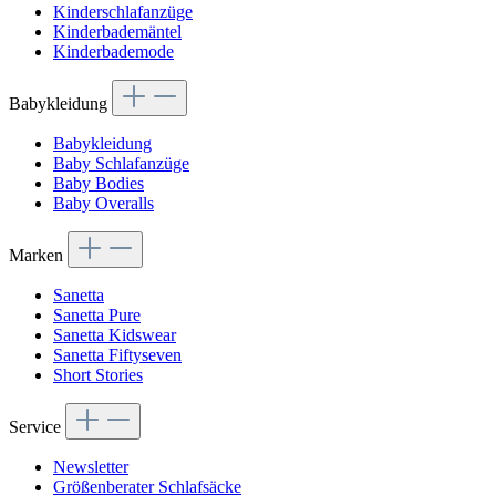
Kinderschlafanzüge
Kinderbademäntel
Kinderbademode
Babykleidung
Babykleidung
Baby Schlafanzüge
Baby Bodies
Baby Overalls
Marken
Sanetta
Sanetta Pure
Sanetta Kidswear
Sanetta Fiftyseven
Short Stories
Service
Newsletter
Größenberater Schlafsäcke