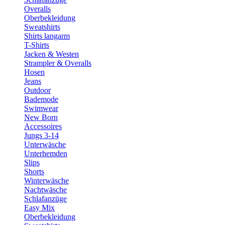
Overalls
Oberbekleidung
Sweatshirts
Shirts langarm
T-Shirts
Jacken & Westen
Strampler & Overalls
Hosen
Jeans
Outdoor
Bademode
Swimwear
New Born
Accessoires
Jungs 3-14
Unterwäsche
Unterhemden
Slips
Shorts
Winterwäsche
Nachtwäsche
Schlafanzüge
Easy Mix
Oberbekleidung