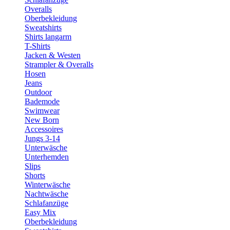
Overalls
Oberbekleidung
Sweatshirts
Shirts langarm
T-Shirts
Jacken & Westen
Strampler & Overalls
Hosen
Jeans
Outdoor
Bademode
Swimwear
New Born
Accessoires
Jungs 3-14
Unterwäsche
Unterhemden
Slips
Shorts
Winterwäsche
Nachtwäsche
Schlafanzüge
Easy Mix
Oberbekleidung