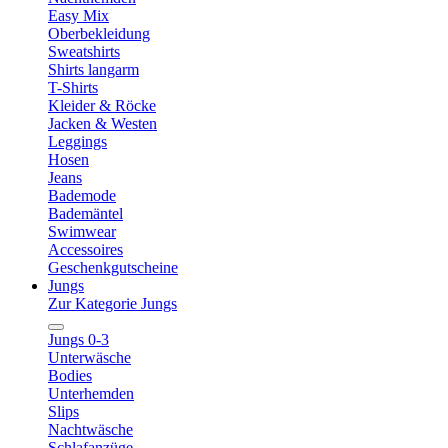
Easy Mix
Oberbekleidung
Sweatshirts
Shirts langarm
T-Shirts
Kleider & Röcke
Jacken & Westen
Leggings
Hosen
Jeans
Bademode
Bademäntel
Swimwear
Accessoires
Geschenkgutscheine
Jungs
Zur Kategorie Jungs
Jungs 0-3
Unterwäsche
Bodies
Unterhemden
Slips
Nachtwäsche
Schlafanzüge