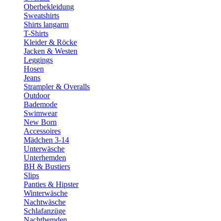
Oberbekleidung
Sweatshirts
Shirts langarm
T-Shirts
Kleider & Röcke
Jacken & Westen
Leggings
Hosen
Jeans
Strampler & Overalls
Outdoor
Bademode
Swimwear
New Born
Accessoires
Mädchen 3-14
Unterwäsche
Unterhemden
BH & Bustiers
Slips
Panties & Hipster
Winterwäsche
Nachtwäsche
Schlafanzüge
Nachthemden