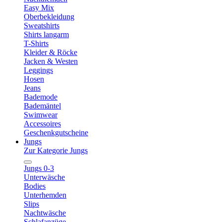
Easy Mix
Oberbekleidung
Sweatshirts
Shirts langarm
T-Shirts
Kleider & Röcke
Jacken & Westen
Leggings
Hosen
Jeans
Bademode
Bademäntel
Swimwear
Accessoires
Geschenkgutscheine
Jungs
Zur Kategorie Jungs
Jungs 0-3
Unterwäsche
Bodies
Unterhemden
Slips
Nachtwäsche
Schlafanzüge