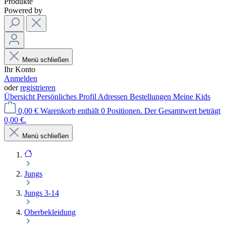
Produkte
Powered by
Menü schließen
Ihr Konto
Anmelden
oder
registrieren
Übersicht
Persönliches Profil
Adressen
Bestellungen
Meine Kids
0,00 €
Warenkorb enthält 0 Positionen. Der Gesamtwert beträgt
0,00 €.
Menü schließen
Jungs
Jungs 3-14
Oberbekleidung