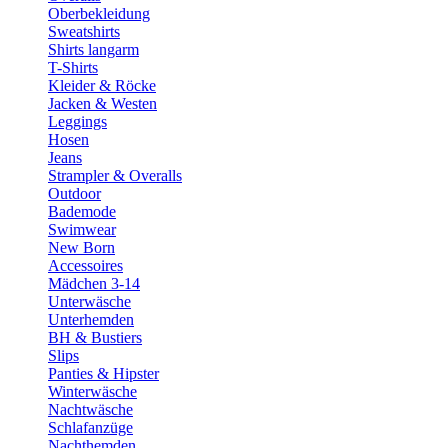
Oberbekleidung
Sweatshirts
Shirts langarm
T-Shirts
Kleider & Röcke
Jacken & Westen
Leggings
Hosen
Jeans
Strampler & Overalls
Outdoor
Bademode
Swimwear
New Born
Accessoires
Mädchen 3-14
Unterwäsche
Unterhemden
BH & Bustiers
Slips
Panties & Hipster
Winterwäsche
Nachtwäsche
Schlafanzüge
Nachthemden