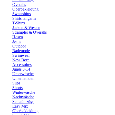
Overalls
Oberbekleidung
Sweatshirts
Shirts langarm
T-Shirts
Jacken & Westen
Strampler & Overalls
Hosen
Jeans
Outdoor
Bademode
Swimwear
New Born
Accessoires
Jungs 3-14
Unterwäsche
Unterhemden
Slips
Shorts
Winterwäsche
Nachtwäsche
Schlafanzüge
Easy Mix
Oberbekleidung