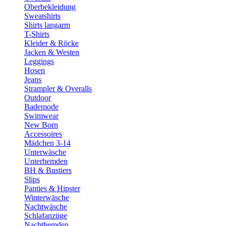
Oberbekleidung
Sweatshirts
Shirts langarm
T-Shirts
Kleider & Röcke
Jacken & Westen
Leggings
Hosen
Jeans
Strampler & Overalls
Outdoor
Bademode
Swimwear
New Born
Accessoires
Mädchen 3-14
Unterwäsche
Unterhemden
BH & Bustiers
Slips
Panties & Hipster
Winterwäsche
Nachtwäsche
Schlafanzüge
Nachthemden