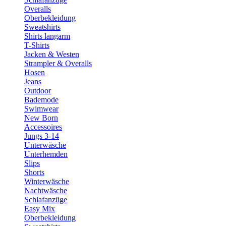
Overalls
Oberbekleidung
Sweatshirts
Shirts langarm
T-Shirts
Jacken & Westen
Strampler & Overalls
Hosen
Jeans
Outdoor
Bademode
Swimwear
New Born
Accessoires
Jungs 3-14
Unterwäsche
Unterhemden
Slips
Shorts
Winterwäsche
Nachtwäsche
Schlafanzüge
Easy Mix
Oberbekleidung