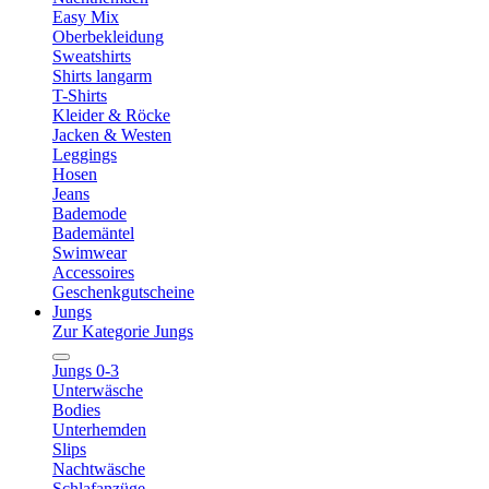
Easy Mix
Oberbekleidung
Sweatshirts
Shirts langarm
T-Shirts
Kleider & Röcke
Jacken & Westen
Leggings
Hosen
Jeans
Bademode
Bademäntel
Swimwear
Accessoires
Geschenkgutscheine
Jungs
Zur Kategorie Jungs
Jungs 0-3
Unterwäsche
Bodies
Unterhemden
Slips
Nachtwäsche
Schlafanzüge