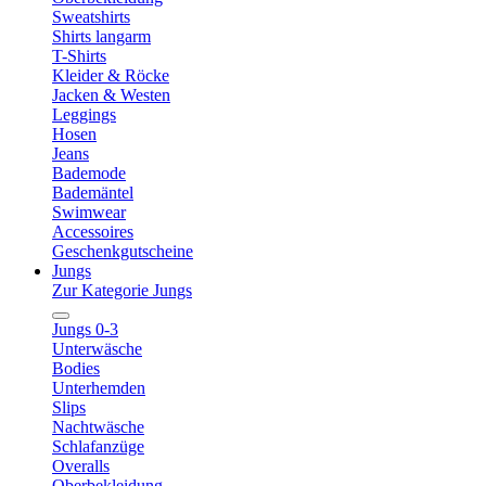
Sweatshirts
Shirts langarm
T-Shirts
Kleider & Röcke
Jacken & Westen
Leggings
Hosen
Jeans
Bademode
Bademäntel
Swimwear
Accessoires
Geschenkgutscheine
Jungs
Zur Kategorie Jungs
Jungs 0-3
Unterwäsche
Bodies
Unterhemden
Slips
Nachtwäsche
Schlafanzüge
Overalls
Oberbekleidung