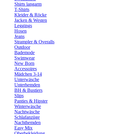
Shirts langarm
T-Shirts
Kleider & Röcke
Jacken & Westen
Leggings
Hosen
Jeans
Strampler & Overalls
Outdoor
Bademode
Swimwear
New Born
Accessoires
Mädchen 3-14
Unterwäsche
Unterhemden
BH & Bustiers
Slips
Panties & Hipster
Winterwäsche
Nachtwäsche
Schlafanzüge
Nachthemden
Easy Mix
Oberbekleidung