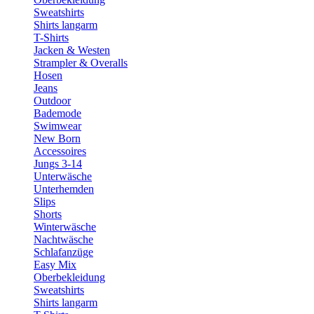
Sweatshirts
Shirts langarm
T-Shirts
Jacken & Westen
Strampler & Overalls
Hosen
Jeans
Outdoor
Bademode
Swimwear
New Born
Accessoires
Jungs 3-14
Unterwäsche
Unterhemden
Slips
Shorts
Winterwäsche
Nachtwäsche
Schlafanzüge
Easy Mix
Oberbekleidung
Sweatshirts
Shirts langarm