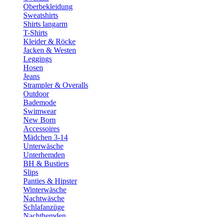
Oberbekleidung
Sweatshirts
Shirts langarm
T-Shirts
Kleider & Röcke
Jacken & Westen
Leggings
Hosen
Jeans
Strampler & Overalls
Outdoor
Bademode
Swimwear
New Born
Accessoires
Mädchen 3-14
Unterwäsche
Unterhemden
BH & Bustiers
Slips
Panties & Hipster
Winterwäsche
Nachtwäsche
Schlafanzüge
Nachthemden