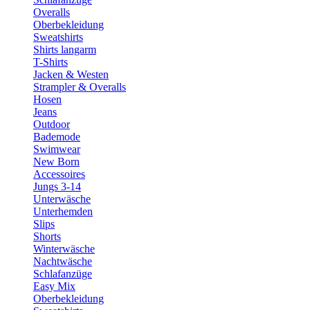
Overalls
Oberbekleidung
Sweatshirts
Shirts langarm
T-Shirts
Jacken & Westen
Strampler & Overalls
Hosen
Jeans
Outdoor
Bademode
Swimwear
New Born
Accessoires
Jungs 3-14
Unterwäsche
Unterhemden
Slips
Shorts
Winterwäsche
Nachtwäsche
Schlafanzüge
Easy Mix
Oberbekleidung