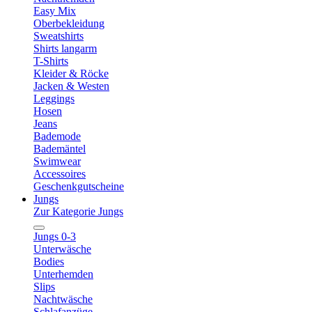
Easy Mix
Oberbekleidung
Sweatshirts
Shirts langarm
T-Shirts
Kleider & Röcke
Jacken & Westen
Leggings
Hosen
Jeans
Bademode
Bademäntel
Swimwear
Accessoires
Geschenkgutscheine
Jungs
Zur Kategorie Jungs
Jungs 0-3
Unterwäsche
Bodies
Unterhemden
Slips
Nachtwäsche
Schlafanzüge