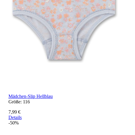
Mädchen-Slip Hellblau
Größe:
116
7,99 €
Details
-50%