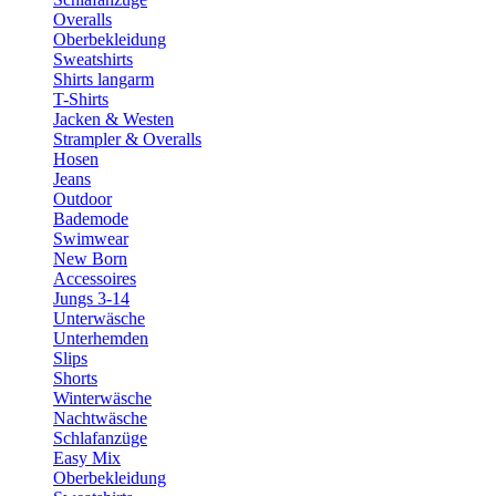
Overalls
Oberbekleidung
Sweatshirts
Shirts langarm
T-Shirts
Jacken & Westen
Strampler & Overalls
Hosen
Jeans
Outdoor
Bademode
Swimwear
New Born
Accessoires
Jungs 3-14
Unterwäsche
Unterhemden
Slips
Shorts
Winterwäsche
Nachtwäsche
Schlafanzüge
Easy Mix
Oberbekleidung