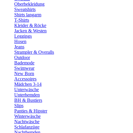
Oberbekleidung
Sweatshirts
Shirts langarm
T-Shirts
Kleider & Röcke
Jacken & Westen
Leggings
Hosen
Jeans
Strampler & Overalls
Outdoor
Bademode
Swimwear
New Born
Accessoires
Mädchen 3-14
Unterwäsche
Unterhemden
BH & Bustiers
Slips
Panties & Hipster
Winterwäsche
Nachtwäsche
Schlafanzüge
Nachthemden