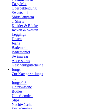
Easy Mix
Oberbekleidung
Sweatshirts
Shirts langarm
T-Shirts
Kleider & Röcke
Jacken & Westen
Leggings
Hosen
Jeans
Bademode
Bademäntel
Swimwear
Accessoires
Geschenkgutscheine
Jungs
Zur Kategorie Jungs
Jungs 0-3
Unterwäsche
Bodies
Unterhemden
Slips
Nachtwäsche
Schlafanzüge