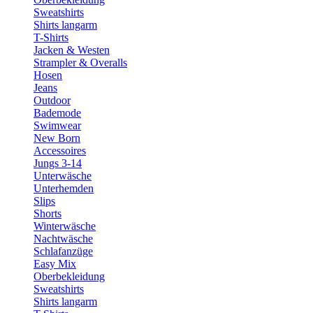
Sweatshirts
Shirts langarm
T-Shirts
Jacken & Westen
Strampler & Overalls
Hosen
Jeans
Outdoor
Bademode
Swimwear
New Born
Accessoires
Jungs 3-14
Unterwäsche
Unterhemden
Slips
Shorts
Winterwäsche
Nachtwäsche
Schlafanzüge
Easy Mix
Oberbekleidung
Sweatshirts
Shirts langarm