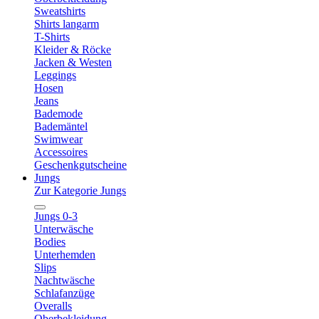
Sweatshirts
Shirts langarm
T-Shirts
Kleider & Röcke
Jacken & Westen
Leggings
Hosen
Jeans
Bademode
Bademäntel
Swimwear
Accessoires
Geschenkgutscheine
Jungs
Zur Kategorie Jungs
Jungs 0-3
Unterwäsche
Bodies
Unterhemden
Slips
Nachtwäsche
Schlafanzüge
Overalls
Oberbekleidung