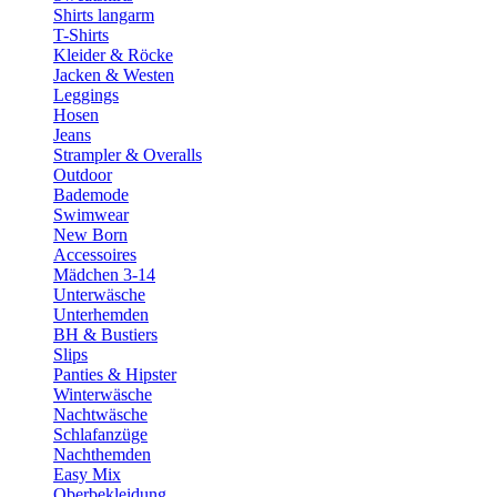
Shirts langarm
T-Shirts
Kleider & Röcke
Jacken & Westen
Leggings
Hosen
Jeans
Strampler & Overalls
Outdoor
Bademode
Swimwear
New Born
Accessoires
Mädchen 3-14
Unterwäsche
Unterhemden
BH & Bustiers
Slips
Panties & Hipster
Winterwäsche
Nachtwäsche
Schlafanzüge
Nachthemden
Easy Mix
Oberbekleidung