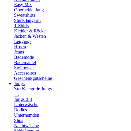
Easy Mix
Oberbekleidung
Sweatshirts
Shirts langarm
T-Shirts
Kleider & Röcke
Jacken & Westen
Leggings
Hosen
Jeans
Bademode
Bademäntel
Swimwear
Accessoires
Geschenkgutscheine
Jungs
Zur Kategorie Jungs
Jungs 0-3
Unterwäsche
Bodies
Unterhemden
Slips
Nachtwäsche
Schlafanzüge