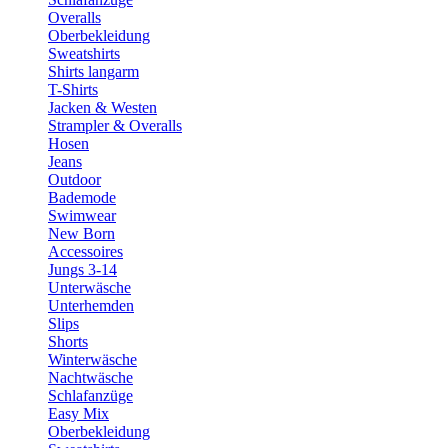
Overalls
Oberbekleidung
Sweatshirts
Shirts langarm
T-Shirts
Jacken & Westen
Strampler & Overalls
Hosen
Jeans
Outdoor
Bademode
Swimwear
New Born
Accessoires
Jungs 3-14
Unterwäsche
Unterhemden
Slips
Shorts
Winterwäsche
Nachtwäsche
Schlafanzüge
Easy Mix
Oberbekleidung