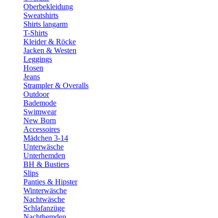
Oberbekleidung
Sweatshirts
Shirts langarm
T-Shirts
Kleider & Röcke
Jacken & Westen
Leggings
Hosen
Jeans
Strampler & Overalls
Outdoor
Bademode
Swimwear
New Born
Accessoires
Mädchen 3-14
Unterwäsche
Unterhemden
BH & Bustiers
Slips
Panties & Hipster
Winterwäsche
Nachtwäsche
Schlafanzüge
Nachthemden