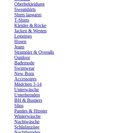
Oberbekleidung
Sweatshirts
Shirts langarm
T-Shirts
Kleider & Röcke
Jacken & Westen
Leggings
Hosen
Jeans
Strampler & Overalls
Outdoor
Bademode
Swimwear
New Born
Accessoires
Mädchen 3-14
Unterwäsche
Unterhemden
BH & Bustiers
Slips
Panties & Hipster
Winterwäsche
Nachtwäsche
Schlafanzüge
Nachthemden