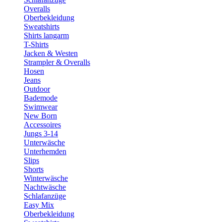
Overalls
Oberbekleidung
Sweatshirts
Shirts langarm
T-Shirts
Jacken & Westen
Strampler & Overalls
Hosen
Jeans
Outdoor
Bademode
Swimwear
New Born
Accessoires
Jungs 3-14
Unterwäsche
Unterhemden
Slips
Shorts
Winterwäsche
Nachtwäsche
Schlafanzüge
Easy Mix
Oberbekleidung