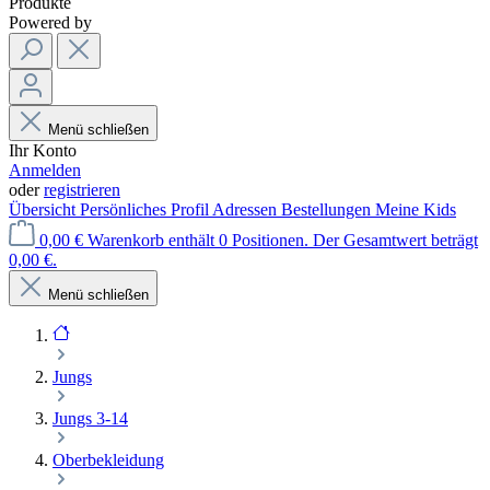
Produkte
Powered by
Menü schließen
Ihr Konto
Anmelden
oder
registrieren
Übersicht
Persönliches Profil
Adressen
Bestellungen
Meine Kids
0,00 €
Warenkorb enthält 0 Positionen. Der Gesamtwert beträgt
0,00 €.
Menü schließen
Jungs
Jungs 3-14
Oberbekleidung