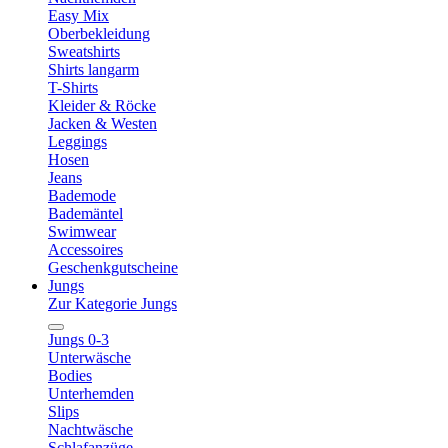
Easy Mix
Oberbekleidung
Sweatshirts
Shirts langarm
T-Shirts
Kleider & Röcke
Jacken & Westen
Leggings
Hosen
Jeans
Bademode
Bademäntel
Swimwear
Accessoires
Geschenkgutscheine
Jungs
Zur Kategorie Jungs
Jungs 0-3
Unterwäsche
Bodies
Unterhemden
Slips
Nachtwäsche
Schlafanzüge