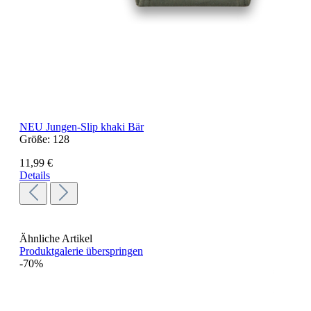
NEU
Jungen-Slip khaki Bär
Größe:
128
11,99 €
Details
Ähnliche Artikel
Produktgalerie überspringen
-70%