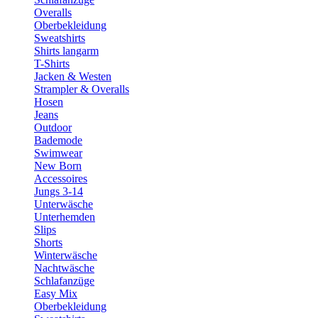
Overalls
Oberbekleidung
Sweatshirts
Shirts langarm
T-Shirts
Jacken & Westen
Strampler & Overalls
Hosen
Jeans
Outdoor
Bademode
Swimwear
New Born
Accessoires
Jungs 3-14
Unterwäsche
Unterhemden
Slips
Shorts
Winterwäsche
Nachtwäsche
Schlafanzüge
Easy Mix
Oberbekleidung