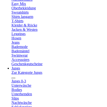
Easy Mix
Oberbekleidung
Sweatshirts
Shirts langarm
T-Shirts
Kleider & Röcke
Jacken & Westen
Leggings
Hosen
Jeans
Bademode
Bademäntel
Swimwear
Accessoires
Geschenkgutscheine
Jungs
Zur Kategorie Jungs
Jungs 0-3
Unterwäsche
Bodies
Unterhemden
Slips
Nachtwäsche
Schlafanzüge