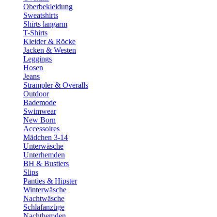
Oberbekleidung
Sweatshirts
Shirts langarm
T-Shirts
Kleider & Röcke
Jacken & Westen
Leggings
Hosen
Jeans
Strampler & Overalls
Outdoor
Bademode
Swimwear
New Born
Accessoires
Mädchen 3-14
Unterwäsche
Unterhemden
BH & Bustiers
Slips
Panties & Hipster
Winterwäsche
Nachtwäsche
Schlafanzüge
Nachthemden