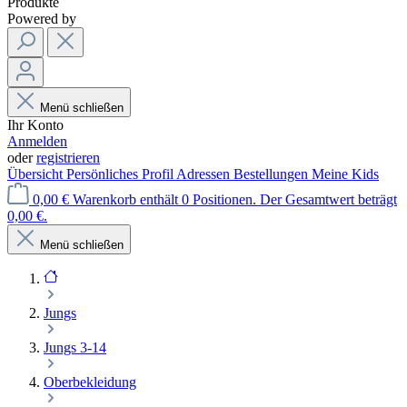
Produkte
Powered by
Menü schließen
Ihr Konto
Anmelden
oder
registrieren
Übersicht
Persönliches Profil
Adressen
Bestellungen
Meine Kids
0,00 €
Warenkorb enthält 0 Positionen. Der Gesamtwert beträgt
0,00 €.
Menü schließen
Jungs
Jungs 3-14
Oberbekleidung