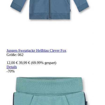
Jungen-Sweatjacke Hellblau Clever Fox
Größe:
062
12,00 €
39,99 €
(69.99% gespart)
Details
-70%