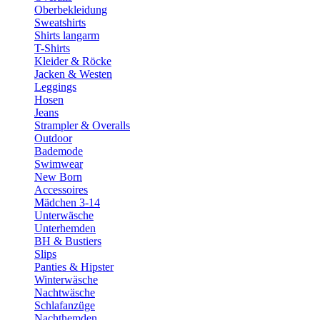
Oberbekleidung
Sweatshirts
Shirts langarm
T-Shirts
Kleider & Röcke
Jacken & Westen
Leggings
Hosen
Jeans
Strampler & Overalls
Outdoor
Bademode
Swimwear
New Born
Accessoires
Mädchen 3-14
Unterwäsche
Unterhemden
BH & Bustiers
Slips
Panties & Hipster
Winterwäsche
Nachtwäsche
Schlafanzüge
Nachthemden