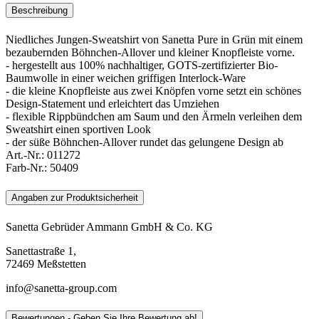
Beschreibung
Niedliches Jungen-Sweatshirt von Sanetta Pure in Grün mit einem
bezaubernden Böhnchen-Allover und kleiner Knopfleiste vorne.
- hergestellt aus 100% nachhaltiger, GOTS-zertifizierter Bio-
Baumwolle in einer weichen griffigen Interlock-Ware
- die kleine Knopfleiste aus zwei Knöpfen vorne setzt ein schönes
Design-Statement und erleichtert das Umziehen
- flexible Rippbündchen am Saum und den Ärmeln verleihen dem
Sweatshirt einen sportiven Look
- der süße Böhnchen-Allover rundet das gelungene Design ab
Art.-Nr.:
011272
Farb-Nr.:
50409
Angaben zur Produktsicherheit
Sanetta Gebrüder Ammann GmbH & Co. KG
Sanettastraße 1,
72469 Meßstetten
info@sanetta-group.com
Bewertungen - Geben Sie Ihre Bewertung ab!