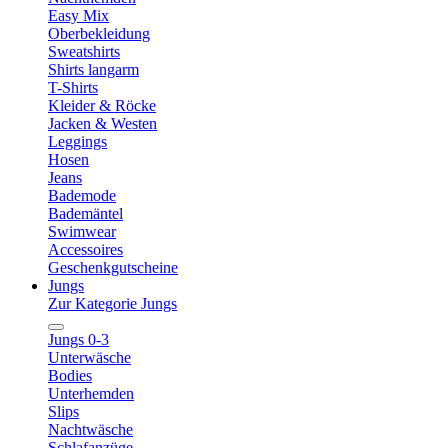
Easy Mix
Oberbekleidung
Sweatshirts
Shirts langarm
T-Shirts
Kleider & Röcke
Jacken & Westen
Leggings
Hosen
Jeans
Bademode
Bademäntel
Swimwear
Accessoires
Geschenkgutscheine
Jungs
Zur Kategorie Jungs
Jungs 0-3
Unterwäsche
Bodies
Unterhemden
Slips
Nachtwäsche
Schlafanzüge