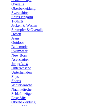
Overalls
Oberbekleidung
Sweatshirts
Shirts langarm
T-Shirts
Jacken & Westen
Strampler & Overalls
Hosen
Jeans
Outdoor
Bademode
Swimwear
New Born
Accessoires
Jungs 3-14
Unterwäsche
Unterhemden
Slips
Shorts
Winterwäsche
Nachtwäsche
Schlafanzüge
Easy Mix
Oberbekleidung