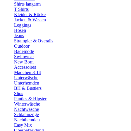
Shirts langarm
T-Shirts
Kleider & Röcke
Jacken & Westen
Leggings
Hosen
Jeans
Strampler & Overalls
Outdoor
Bademode
Swimwear
New Born
Accessoires
Mädchen 3-14
Unterwäsche
Unterhemden
BH & Bustiers
Slips
Panties & Hipster
Winterwäsche
Nachtwäsche
Schlafanzüge
Nachthemden
Easy Mix
Oberbekleidung