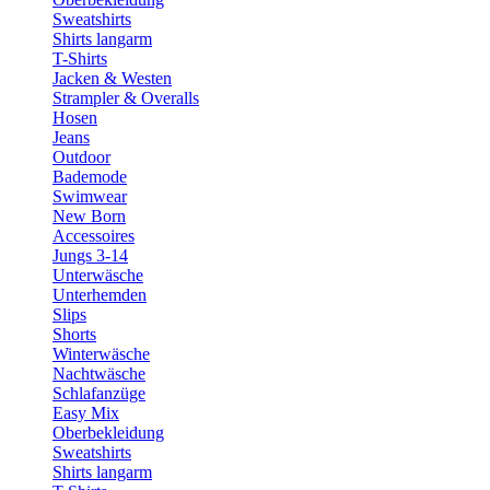
Sweatshirts
Shirts langarm
T-Shirts
Jacken & Westen
Strampler & Overalls
Hosen
Jeans
Outdoor
Bademode
Swimwear
New Born
Accessoires
Jungs 3-14
Unterwäsche
Unterhemden
Slips
Shorts
Winterwäsche
Nachtwäsche
Schlafanzüge
Easy Mix
Oberbekleidung
Sweatshirts
Shirts langarm