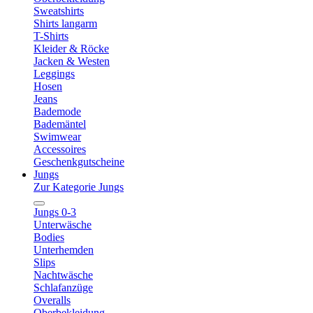
Sweatshirts
Shirts langarm
T-Shirts
Kleider & Röcke
Jacken & Westen
Leggings
Hosen
Jeans
Bademode
Bademäntel
Swimwear
Accessoires
Geschenkgutscheine
Jungs
Zur Kategorie Jungs
Jungs 0-3
Unterwäsche
Bodies
Unterhemden
Slips
Nachtwäsche
Schlafanzüge
Overalls
Oberbekleidung