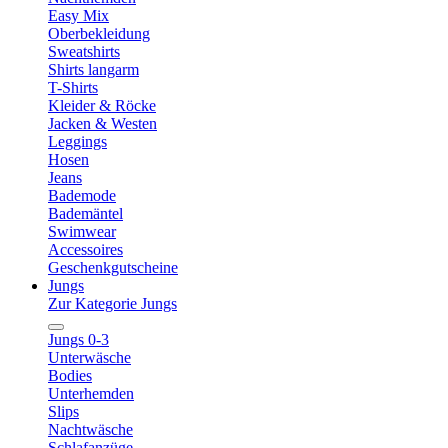
Easy Mix
Oberbekleidung
Sweatshirts
Shirts langarm
T-Shirts
Kleider & Röcke
Jacken & Westen
Leggings
Hosen
Jeans
Bademode
Bademäntel
Swimwear
Accessoires
Geschenkgutscheine
Jungs
Zur Kategorie Jungs
Jungs 0-3
Unterwäsche
Bodies
Unterhemden
Slips
Nachtwäsche
Schlafanzüge