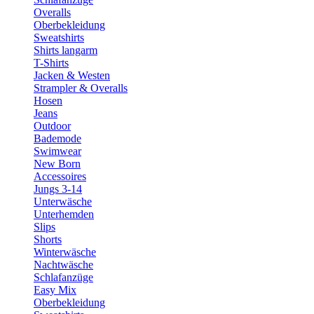
Overalls
Oberbekleidung
Sweatshirts
Shirts langarm
T-Shirts
Jacken & Westen
Strampler & Overalls
Hosen
Jeans
Outdoor
Bademode
Swimwear
New Born
Accessoires
Jungs 3-14
Unterwäsche
Unterhemden
Slips
Shorts
Winterwäsche
Nachtwäsche
Schlafanzüge
Easy Mix
Oberbekleidung