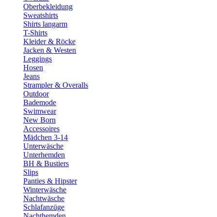
Oberbekleidung
Sweatshirts
Shirts langarm
T-Shirts
Kleider & Röcke
Jacken & Westen
Leggings
Hosen
Jeans
Strampler & Overalls
Outdoor
Bademode
Swimwear
New Born
Accessoires
Mädchen 3-14
Unterwäsche
Unterhemden
BH & Bustiers
Slips
Panties & Hipster
Winterwäsche
Nachtwäsche
Schlafanzüge
Nachthemden