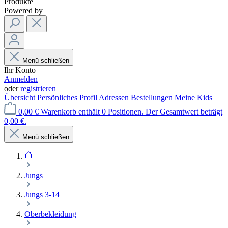
Produkte
Powered by
Menü schließen
Ihr Konto
Anmelden
oder
registrieren
Übersicht
Persönliches Profil
Adressen
Bestellungen
Meine Kids
0,00 €
Warenkorb enthält 0 Positionen. Der Gesamtwert beträgt
0,00 €.
Menü schließen
Jungs
Jungs 3-14
Oberbekleidung