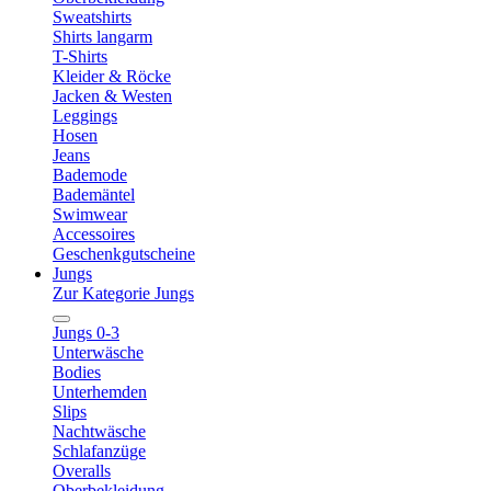
Sweatshirts
Shirts langarm
T-Shirts
Kleider & Röcke
Jacken & Westen
Leggings
Hosen
Jeans
Bademode
Bademäntel
Swimwear
Accessoires
Geschenkgutscheine
Jungs
Zur Kategorie Jungs
Jungs 0-3
Unterwäsche
Bodies
Unterhemden
Slips
Nachtwäsche
Schlafanzüge
Overalls
Oberbekleidung