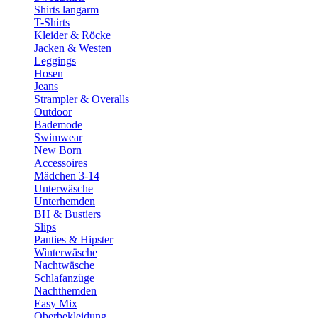
Shirts langarm
T-Shirts
Kleider & Röcke
Jacken & Westen
Leggings
Hosen
Jeans
Strampler & Overalls
Outdoor
Bademode
Swimwear
New Born
Accessoires
Mädchen 3-14
Unterwäsche
Unterhemden
BH & Bustiers
Slips
Panties & Hipster
Winterwäsche
Nachtwäsche
Schlafanzüge
Nachthemden
Easy Mix
Oberbekleidung