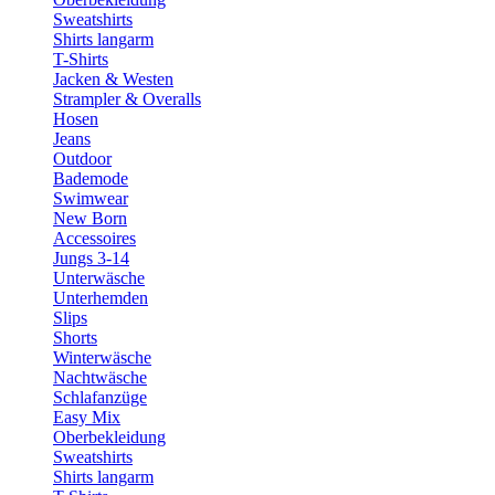
Sweatshirts
Shirts langarm
T-Shirts
Jacken & Westen
Strampler & Overalls
Hosen
Jeans
Outdoor
Bademode
Swimwear
New Born
Accessoires
Jungs 3-14
Unterwäsche
Unterhemden
Slips
Shorts
Winterwäsche
Nachtwäsche
Schlafanzüge
Easy Mix
Oberbekleidung
Sweatshirts
Shirts langarm