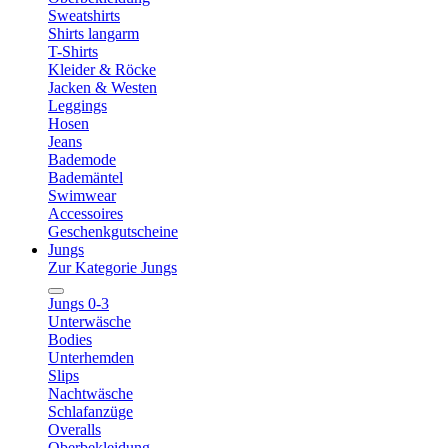
Sweatshirts
Shirts langarm
T-Shirts
Kleider & Röcke
Jacken & Westen
Leggings
Hosen
Jeans
Bademode
Bademäntel
Swimwear
Accessoires
Geschenkgutscheine
Jungs
Zur Kategorie Jungs
Jungs 0-3
Unterwäsche
Bodies
Unterhemden
Slips
Nachtwäsche
Schlafanzüge
Overalls
Oberbekleidung