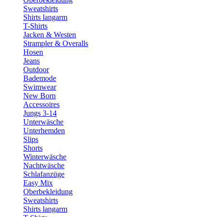
Sweatshirts
Shirts langarm
T-Shirts
Jacken & Westen
Strampler & Overalls
Hosen
Jeans
Outdoor
Bademode
Swimwear
New Born
Accessoires
Jungs 3-14
Unterwäsche
Unterhemden
Slips
Shorts
Winterwäsche
Nachtwäsche
Schlafanzüge
Easy Mix
Oberbekleidung
Sweatshirts
Shirts langarm