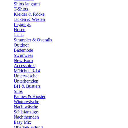
Shirts langarm
T-Shirts
Kleider & Röcke
Jacken & Westen
Leggings
Hosen
Jeans
Strampler & Overalls
Outdoor
Bademode
Swimwear
New Born
Accessoires
Mädchen 3-14
Unterwäsche
Unterhemden
BH & Bustiers
Slips
Panties & Hipster
Winterwäsche
Nachtwäsche
Schlafanzüge
Nachthemden
Easy Mix
Oberbekleidung