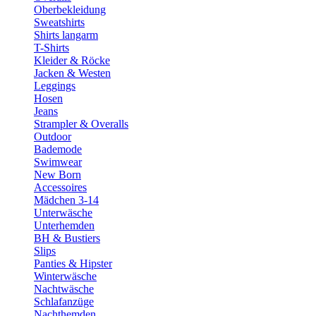
Oberbekleidung
Sweatshirts
Shirts langarm
T-Shirts
Kleider & Röcke
Jacken & Westen
Leggings
Hosen
Jeans
Strampler & Overalls
Outdoor
Bademode
Swimwear
New Born
Accessoires
Mädchen 3-14
Unterwäsche
Unterhemden
BH & Bustiers
Slips
Panties & Hipster
Winterwäsche
Nachtwäsche
Schlafanzüge
Nachthemden