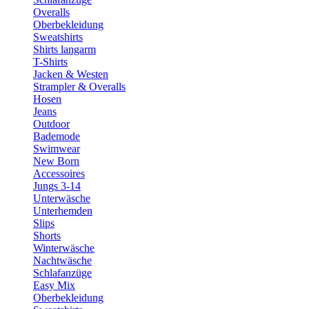
Overalls
Oberbekleidung
Sweatshirts
Shirts langarm
T-Shirts
Jacken & Westen
Strampler & Overalls
Hosen
Jeans
Outdoor
Bademode
Swimwear
New Born
Accessoires
Jungs 3-14
Unterwäsche
Unterhemden
Slips
Shorts
Winterwäsche
Nachtwäsche
Schlafanzüge
Easy Mix
Oberbekleidung