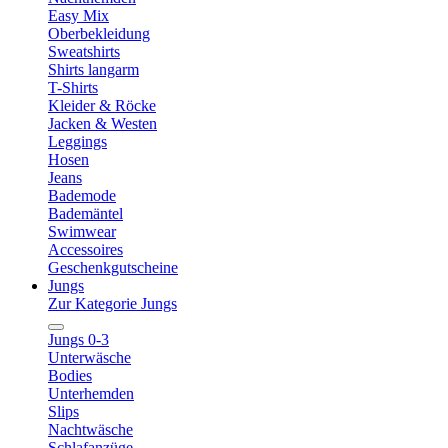
Easy Mix
Oberbekleidung
Sweatshirts
Shirts langarm
T-Shirts
Kleider & Röcke
Jacken & Westen
Leggings
Hosen
Jeans
Bademode
Bademäntel
Swimwear
Accessoires
Geschenkgutscheine
Jungs
Zur Kategorie Jungs
Jungs 0-3
Unterwäsche
Bodies
Unterhemden
Slips
Nachtwäsche
Schlafanzüge