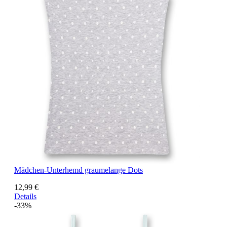
Mädchen-Unterhemd graumelange Dots
12,99 €
Details
-33%