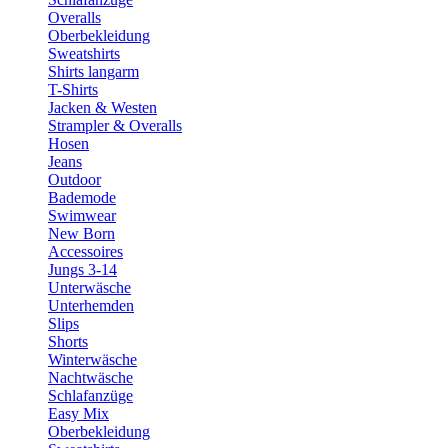
Overalls
Oberbekleidung
Sweatshirts
Shirts langarm
T-Shirts
Jacken & Westen
Strampler & Overalls
Hosen
Jeans
Outdoor
Bademode
Swimwear
New Born
Accessoires
Jungs 3-14
Unterwäsche
Unterhemden
Slips
Shorts
Winterwäsche
Nachtwäsche
Schlafanzüge
Easy Mix
Oberbekleidung