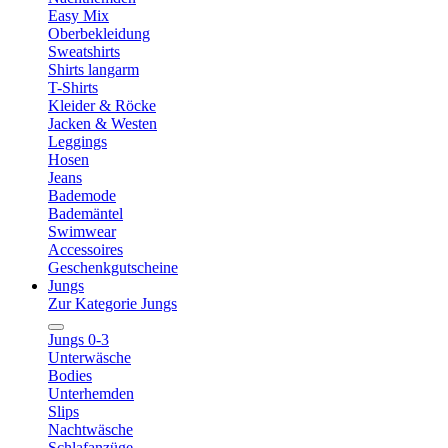
Easy Mix
Oberbekleidung
Sweatshirts
Shirts langarm
T-Shirts
Kleider & Röcke
Jacken & Westen
Leggings
Hosen
Jeans
Bademode
Bademäntel
Swimwear
Accessoires
Geschenkgutscheine
Jungs
Zur Kategorie Jungs
Jungs 0-3
Unterwäsche
Bodies
Unterhemden
Slips
Nachtwäsche
Schlafanzüge