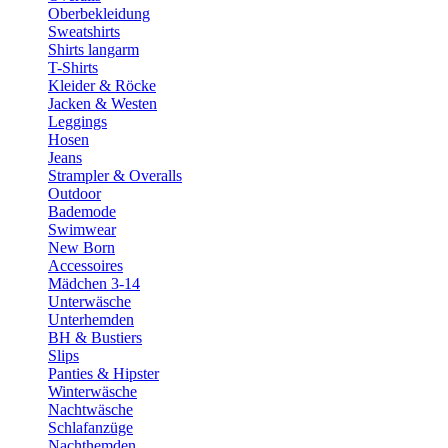
Oberbekleidung
Sweatshirts
Shirts langarm
T-Shirts
Kleider & Röcke
Jacken & Westen
Leggings
Hosen
Jeans
Strampler & Overalls
Outdoor
Bademode
Swimwear
New Born
Accessoires
Mädchen 3-14
Unterwäsche
Unterhemden
BH & Bustiers
Slips
Panties & Hipster
Winterwäsche
Nachtwäsche
Schlafanzüge
Nachthemden