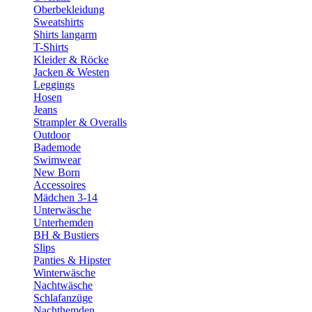
Oberbekleidung
Sweatshirts
Shirts langarm
T-Shirts
Kleider & Röcke
Jacken & Westen
Leggings
Hosen
Jeans
Strampler & Overalls
Outdoor
Bademode
Swimwear
New Born
Accessoires
Mädchen 3-14
Unterwäsche
Unterhemden
BH & Bustiers
Slips
Panties & Hipster
Winterwäsche
Nachtwäsche
Schlafanzüge
Nachthemden