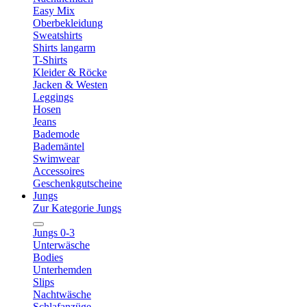
Easy Mix
Oberbekleidung
Sweatshirts
Shirts langarm
T-Shirts
Kleider & Röcke
Jacken & Westen
Leggings
Hosen
Jeans
Bademode
Bademäntel
Swimwear
Accessoires
Geschenkgutscheine
Jungs
Zur Kategorie Jungs
Jungs 0-3
Unterwäsche
Bodies
Unterhemden
Slips
Nachtwäsche
Schlafanzüge