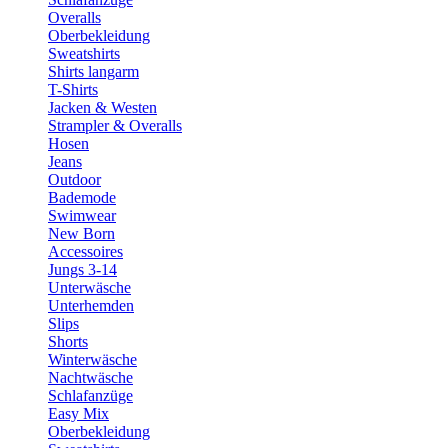
Overalls
Oberbekleidung
Sweatshirts
Shirts langarm
T-Shirts
Jacken & Westen
Strampler & Overalls
Hosen
Jeans
Outdoor
Bademode
Swimwear
New Born
Accessoires
Jungs 3-14
Unterwäsche
Unterhemden
Slips
Shorts
Winterwäsche
Nachtwäsche
Schlafanzüge
Easy Mix
Oberbekleidung