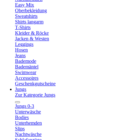
Easy Mix
Oberbekleidung
Sweatshirts
Shirts langarm
T-Shirts
Kleider & Röcke
Jacken & Westen
Leggings
Hosen
Jeans
Bademode
Bademäntel
Swimwear
Accessoires
Geschenkgutscheine
Jungs
Zur Kategorie Jungs
Jungs 0-3
Unterwäsche
Bodies
Unterhemden
Slips
Nachtwäsche
Schlafanzüge