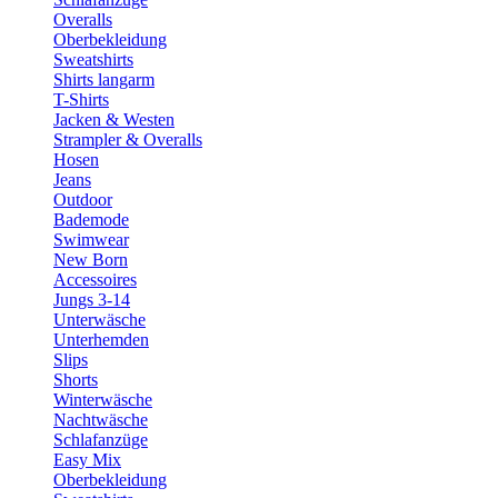
Overalls
Oberbekleidung
Sweatshirts
Shirts langarm
T-Shirts
Jacken & Westen
Strampler & Overalls
Hosen
Jeans
Outdoor
Bademode
Swimwear
New Born
Accessoires
Jungs 3-14
Unterwäsche
Unterhemden
Slips
Shorts
Winterwäsche
Nachtwäsche
Schlafanzüge
Easy Mix
Oberbekleidung