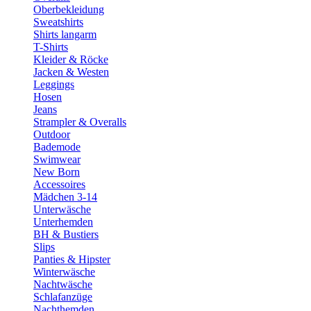
Oberbekleidung
Sweatshirts
Shirts langarm
T-Shirts
Kleider & Röcke
Jacken & Westen
Leggings
Hosen
Jeans
Strampler & Overalls
Outdoor
Bademode
Swimwear
New Born
Accessoires
Mädchen 3-14
Unterwäsche
Unterhemden
BH & Bustiers
Slips
Panties & Hipster
Winterwäsche
Nachtwäsche
Schlafanzüge
Nachthemden