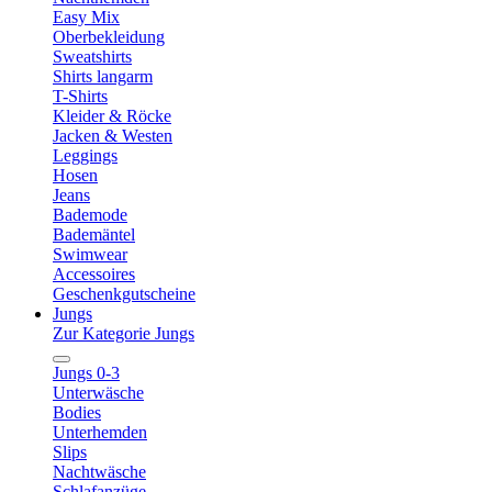
Easy Mix
Oberbekleidung
Sweatshirts
Shirts langarm
T-Shirts
Kleider & Röcke
Jacken & Westen
Leggings
Hosen
Jeans
Bademode
Bademäntel
Swimwear
Accessoires
Geschenkgutscheine
Jungs
Zur Kategorie Jungs
Jungs 0-3
Unterwäsche
Bodies
Unterhemden
Slips
Nachtwäsche
Schlafanzüge