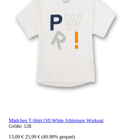
Mädchen T-Shirt Off-White Athleisure Workout
Größe:
128
13,00 €
25,99 €
(49.98% gespart)