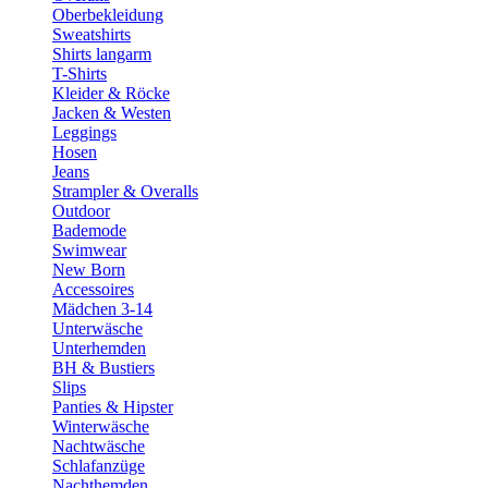
Oberbekleidung
Sweatshirts
Shirts langarm
T-Shirts
Kleider & Röcke
Jacken & Westen
Leggings
Hosen
Jeans
Strampler & Overalls
Outdoor
Bademode
Swimwear
New Born
Accessoires
Mädchen 3-14
Unterwäsche
Unterhemden
BH & Bustiers
Slips
Panties & Hipster
Winterwäsche
Nachtwäsche
Schlafanzüge
Nachthemden