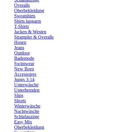
Overalls
Oberbekleidung
Sweatshirts
Shirts langarm
T-Shirts
Jacken & Westen
Strampler & Overalls
Hosen
Jeans
Outdoor
Bademode
Swimwear
New Born
Accessoires
Jungs 3-14
Unterwäsche
Unterhemden
Slips
Shorts
Winterwäsche
Nachtwäsche
Schlafanzüge
Easy Mix
Oberbekleidung