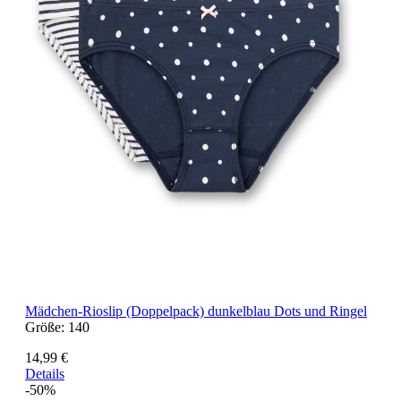
Mädchen-Rioslip (Doppelpack) dunkelblau Dots und Ringel
Größe:
140
14,99 €
Details
-50%