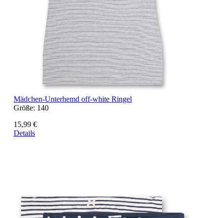
Mädchen-Unterhemd off-white Ringel
Größe:
140
15,99 €
Details