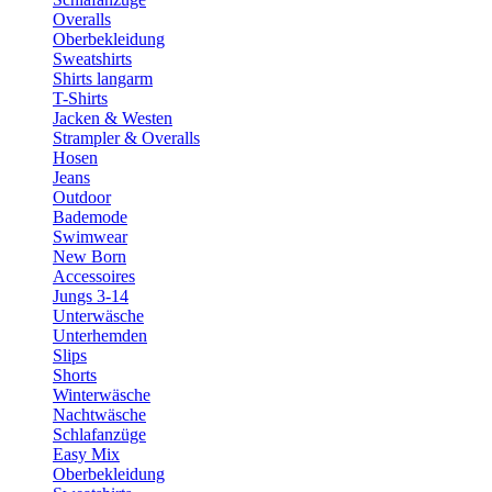
Overalls
Oberbekleidung
Sweatshirts
Shirts langarm
T-Shirts
Jacken & Westen
Strampler & Overalls
Hosen
Jeans
Outdoor
Bademode
Swimwear
New Born
Accessoires
Jungs 3-14
Unterwäsche
Unterhemden
Slips
Shorts
Winterwäsche
Nachtwäsche
Schlafanzüge
Easy Mix
Oberbekleidung