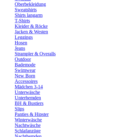
Oberbekleidung
Sweatshirts
Shirts langarm
T-Shirts
Kleider & Röcke
Jacken & Westen
Leggings
Hosen
Jeans
Strampler & Overalls
Outdoor
Bademode
Swimwear
New Born
Accessoires
Mädchen 3-14
Unterwäsche
Unterhemden
BH & Bustiers
Slips
Panties & Hipster
Winterwäsche
Nachtwäsche
Schlafanzüge
Nachthemden