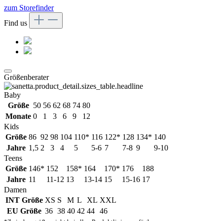
zum Storefinder
Find us
Größenberater
Baby
Größe
50
56
62
68
74
80
Monate
0
1
3
6
9
12
Kids
Größe
86
92
98
104
110*
116
122*
128
134*
140
Jahre
1,5
2
3
4
5
5-6
7
7-8
9
9-10
Teens
Größe
146*
152
158*
164
170*
176
188
Jahre
11
11-12
13
13-14
15
15-16
17
Damen
INT Größe
XS
S
M
L
XL
XXL
EU Größe
36
38
40
42
44
46