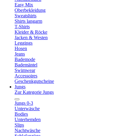
Easy Mix
Oberbekleidung
Sweatshirts
Shirts langarm
T-Shirts
Kleider & Röcke
Jacken & Westen
Leggings
Hosen
Jeans
Bademode
Bademäntel
Swimwear
Accessoires
Geschenkgutscheine
Jungs
Zur Kategorie Jungs
Jungs 0-3
Unterwäsche
Bodies
Unterhemden
Slips
Nachtwäsche
Schlafanzüge