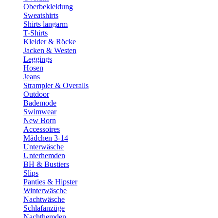
Oberbekleidung
Sweatshirts
Shirts langarm
T-Shirts
Kleider & Röcke
Jacken & Westen
Leggings
Hosen
Jeans
Strampler & Overalls
Outdoor
Bademode
Swimwear
New Born
Accessoires
Mädchen 3-14
Unterwäsche
Unterhemden
BH & Bustiers
Slips
Panties & Hipster
Winterwäsche
Nachtwäsche
Schlafanzüge
Nachthemden