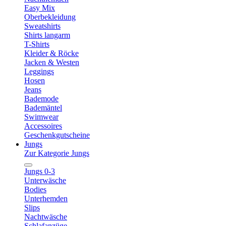
Easy Mix
Oberbekleidung
Sweatshirts
Shirts langarm
T-Shirts
Kleider & Röcke
Jacken & Westen
Leggings
Hosen
Jeans
Bademode
Bademäntel
Swimwear
Accessoires
Geschenkgutscheine
Jungs
Zur Kategorie Jungs
Jungs 0-3
Unterwäsche
Bodies
Unterhemden
Slips
Nachtwäsche
Schlafanzüge