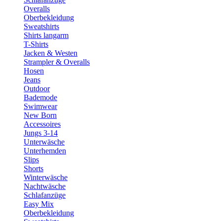
Overalls
Oberbekleidung
Sweatshirts
Shirts langarm
T-Shirts
Jacken & Westen
Strampler & Overalls
Hosen
Jeans
Outdoor
Bademode
Swimwear
New Born
Accessoires
Jungs 3-14
Unterwäsche
Unterhemden
Slips
Shorts
Winterwäsche
Nachtwäsche
Schlafanzüge
Easy Mix
Oberbekleidung