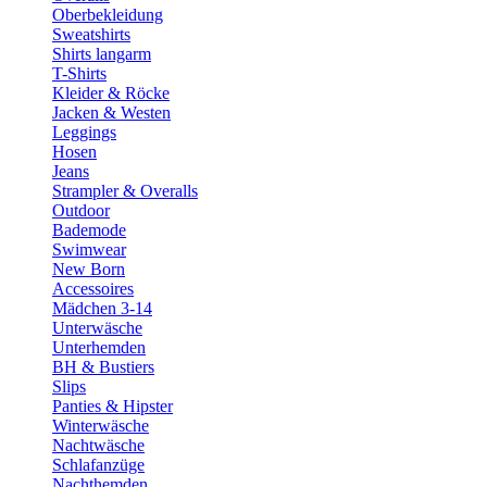
Oberbekleidung
Sweatshirts
Shirts langarm
T-Shirts
Kleider & Röcke
Jacken & Westen
Leggings
Hosen
Jeans
Strampler & Overalls
Outdoor
Bademode
Swimwear
New Born
Accessoires
Mädchen 3-14
Unterwäsche
Unterhemden
BH & Bustiers
Slips
Panties & Hipster
Winterwäsche
Nachtwäsche
Schlafanzüge
Nachthemden