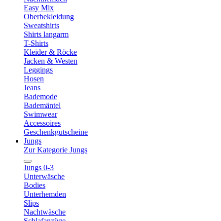
Easy Mix
Oberbekleidung
Sweatshirts
Shirts langarm
T-Shirts
Kleider & Röcke
Jacken & Westen
Leggings
Hosen
Jeans
Bademode
Bademäntel
Swimwear
Accessoires
Geschenkgutscheine
Jungs
Zur Kategorie Jungs
Jungs 0-3
Unterwäsche
Bodies
Unterhemden
Slips
Nachtwäsche
Schlafanzüge