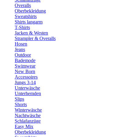
Overalls
Oberbekleidung
Sweatshirts
Shirts langarm
T-Shirts
Jacken & Westen
Strampler & Overalls
Hosen
Jeans
Outdoor
Bademode
Swimwear
New Born
Accessoires
Jungs 3-14
Unterwäsche
Unterhemden
Slips
Shorts
Winterwäsche
Nachtwäsche
Schlafanzüge
Easy Mix
Oberbekleidung