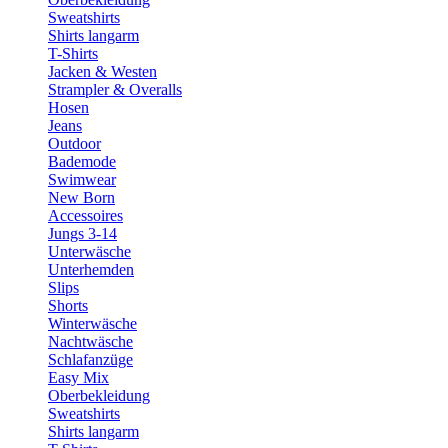
Sweatshirts
Shirts langarm
T-Shirts
Jacken & Westen
Strampler & Overalls
Hosen
Jeans
Outdoor
Bademode
Swimwear
New Born
Accessoires
Jungs 3-14
Unterwäsche
Unterhemden
Slips
Shorts
Winterwäsche
Nachtwäsche
Schlafanzüge
Easy Mix
Oberbekleidung
Sweatshirts
Shirts langarm