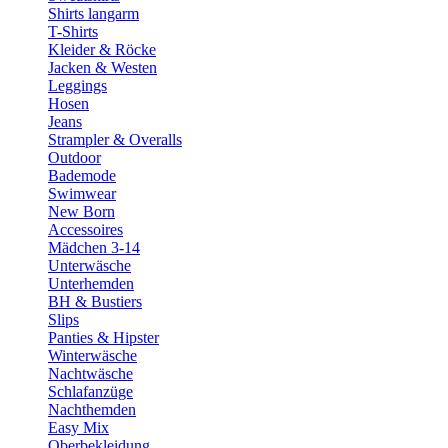
Shirts langarm
T-Shirts
Kleider & Röcke
Jacken & Westen
Leggings
Hosen
Jeans
Strampler & Overalls
Outdoor
Bademode
Swimwear
New Born
Accessoires
Mädchen 3-14
Unterwäsche
Unterhemden
BH & Bustiers
Slips
Panties & Hipster
Winterwäsche
Nachtwäsche
Schlafanzüge
Nachthemden
Easy Mix
Oberbekleidung