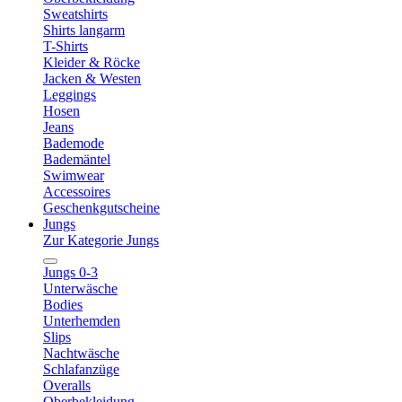
Sweatshirts
Shirts langarm
T-Shirts
Kleider & Röcke
Jacken & Westen
Leggings
Hosen
Jeans
Bademode
Bademäntel
Swimwear
Accessoires
Geschenkgutscheine
Jungs
Zur Kategorie Jungs
Jungs 0-3
Unterwäsche
Bodies
Unterhemden
Slips
Nachtwäsche
Schlafanzüge
Overalls
Oberbekleidung