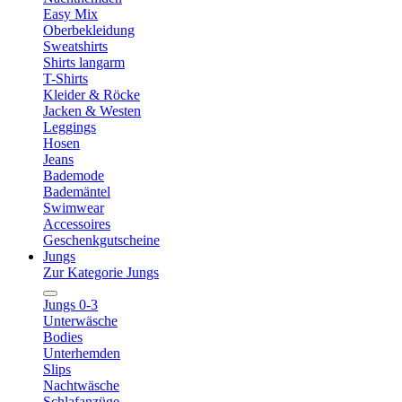
Easy Mix
Oberbekleidung
Sweatshirts
Shirts langarm
T-Shirts
Kleider & Röcke
Jacken & Westen
Leggings
Hosen
Jeans
Bademode
Bademäntel
Swimwear
Accessoires
Geschenkgutscheine
Jungs
Zur Kategorie Jungs
Jungs 0-3
Unterwäsche
Bodies
Unterhemden
Slips
Nachtwäsche
Schlafanzüge