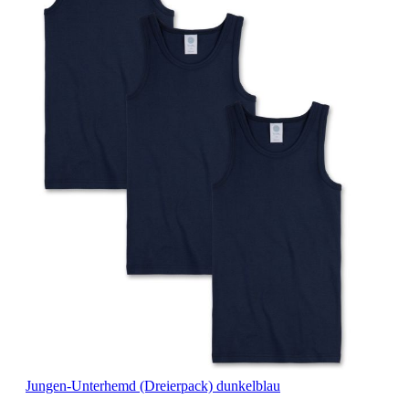
Jungen-Unterhemd (Dreierpack) dunkelblau