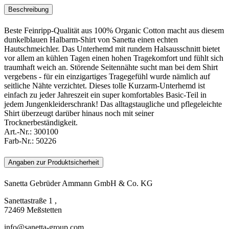
Beschreibung
Beste Feinripp-Qualität aus 100% Organic Cotton macht aus diesem
dunkelblauen Halbarm-Shirt von Sanetta einen echten
Hautschmeichler. Das Unterhemd mit rundem Halsausschnitt bietet
vor allem an kühlen Tagen einen hohen Tragekomfort und fühlt sich
traumhaft weich an. Störende Seitennähte sucht man bei dem Shirt
vergebens - für ein einzigartiges Tragegefühl wurde nämlich auf
seitliche Nähte verzichtet. Dieses tolle Kurzarm-Unterhemd ist
einfach zu jeder Jahreszeit ein super komfortables Basic-Teil in
jedem Jungenkleiderschrank! Das alltagstaugliche und pflegeleichte
Shirt überzeugt darüber hinaus noch mit seiner
Trocknerbeständigkeit.
Art.-Nr.:
300100
Farb-Nr.:
50226
Angaben zur Produktsicherheit
Sanetta Gebrüder Ammann GmbH & Co. KG
Sanettastraße 1 ,
72469 Meßstetten
info@sanetta-group.com