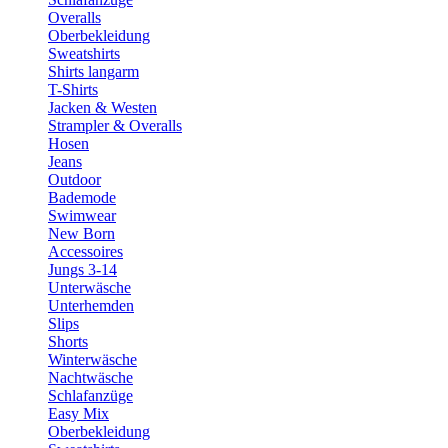
Overalls
Oberbekleidung
Sweatshirts
Shirts langarm
T-Shirts
Jacken & Westen
Strampler & Overalls
Hosen
Jeans
Outdoor
Bademode
Swimwear
New Born
Accessoires
Jungs 3-14
Unterwäsche
Unterhemden
Slips
Shorts
Winterwäsche
Nachtwäsche
Schlafanzüge
Easy Mix
Oberbekleidung