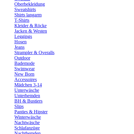
Oberbekleidung
Sweatshirts
Shirts langarm
T-Shirts
Kleider & Röcke
Jacken & Westen
Leggings
Hosen
Jeans
Strampler & Overalls
Outdoor
Bademode
Swimwear
New Born
Accessoires
Mädchen 3-14
Unterwäsche
Unterhemden
BH & Bustiers
Slips
Panties & Hipster
Winterwäsche
Nachtwäsche
Schlafanzüge
Nachthemden