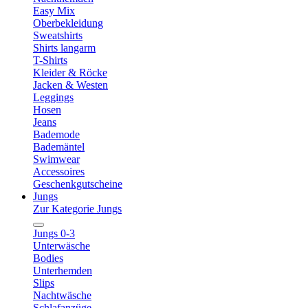
Easy Mix
Oberbekleidung
Sweatshirts
Shirts langarm
T-Shirts
Kleider & Röcke
Jacken & Westen
Leggings
Hosen
Jeans
Bademode
Bademäntel
Swimwear
Accessoires
Geschenkgutscheine
Jungs
Zur Kategorie Jungs
Jungs 0-3
Unterwäsche
Bodies
Unterhemden
Slips
Nachtwäsche
Schlafanzüge