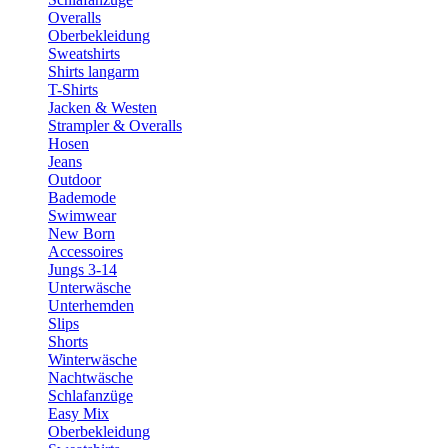
Overalls
Oberbekleidung
Sweatshirts
Shirts langarm
T-Shirts
Jacken & Westen
Strampler & Overalls
Hosen
Jeans
Outdoor
Bademode
Swimwear
New Born
Accessoires
Jungs 3-14
Unterwäsche
Unterhemden
Slips
Shorts
Winterwäsche
Nachtwäsche
Schlafanzüge
Easy Mix
Oberbekleidung