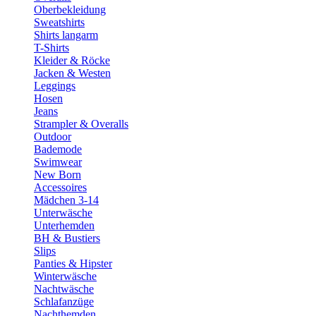
Oberbekleidung
Sweatshirts
Shirts langarm
T-Shirts
Kleider & Röcke
Jacken & Westen
Leggings
Hosen
Jeans
Strampler & Overalls
Outdoor
Bademode
Swimwear
New Born
Accessoires
Mädchen 3-14
Unterwäsche
Unterhemden
BH & Bustiers
Slips
Panties & Hipster
Winterwäsche
Nachtwäsche
Schlafanzüge
Nachthemden