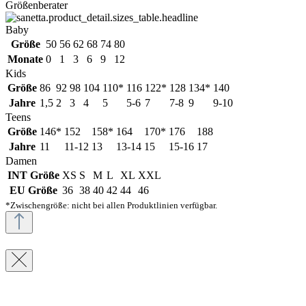
Größenberater
Baby
Größe
50
56
62
68
74
80
Monate
0
1
3
6
9
12
Kids
Größe
86
92
98
104
110*
116
122*
128
134*
140
Jahre
1,5
2
3
4
5
5-6
7
7-8
9
9-10
Teens
Größe
146*
152
158*
164
170*
176
188
Jahre
11
11-12
13
13-14
15
15-16
17
Damen
INT Größe
XS
S
M
L
XL
XXL
EU Größe
36
38
40
42
44
46
*Zwischengröße: nicht bei allen Produktlinien verfügbar.