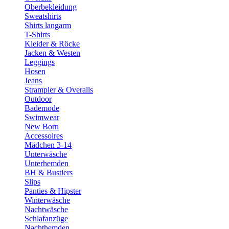
Oberbekleidung
Sweatshirts
Shirts langarm
T-Shirts
Kleider & Röcke
Jacken & Westen
Leggings
Hosen
Jeans
Strampler & Overalls
Outdoor
Bademode
Swimwear
New Born
Accessoires
Mädchen 3-14
Unterwäsche
Unterhemden
BH & Bustiers
Slips
Panties & Hipster
Winterwäsche
Nachtwäsche
Schlafanzüge
Nachthemden