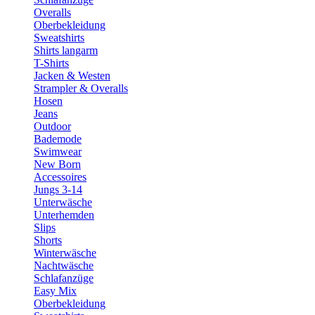
Overalls
Oberbekleidung
Sweatshirts
Shirts langarm
T-Shirts
Jacken & Westen
Strampler & Overalls
Hosen
Jeans
Outdoor
Bademode
Swimwear
New Born
Accessoires
Jungs 3-14
Unterwäsche
Unterhemden
Slips
Shorts
Winterwäsche
Nachtwäsche
Schlafanzüge
Easy Mix
Oberbekleidung