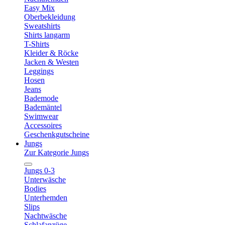
Easy Mix
Oberbekleidung
Sweatshirts
Shirts langarm
T-Shirts
Kleider & Röcke
Jacken & Westen
Leggings
Hosen
Jeans
Bademode
Bademäntel
Swimwear
Accessoires
Geschenkgutscheine
Jungs
Zur Kategorie Jungs
Jungs 0-3
Unterwäsche
Bodies
Unterhemden
Slips
Nachtwäsche
Schlafanzüge