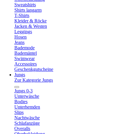
Sweatshirts
Shirts langarm
T-Shirts
Kleider & Röcke
Jacken & Westen
Leggings
Hosen
Jeans
Bademode
Bademäntel
Swimwear
Accessoires
Geschenkgutscheine
Jungs
Zur Kategorie Jungs
Jungs 0-3
Unterwäsche
Bodies
Unterhemden
Slips
Nachtwäsche
Schlafanzüge
Overalls
Oberbekleidung