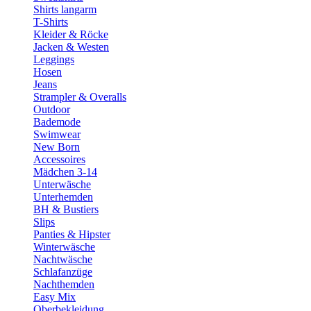
Shirts langarm
T-Shirts
Kleider & Röcke
Jacken & Westen
Leggings
Hosen
Jeans
Strampler & Overalls
Outdoor
Bademode
Swimwear
New Born
Accessoires
Mädchen 3-14
Unterwäsche
Unterhemden
BH & Bustiers
Slips
Panties & Hipster
Winterwäsche
Nachtwäsche
Schlafanzüge
Nachthemden
Easy Mix
Oberbekleidung