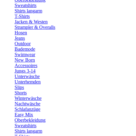
Sweatshirts
Shirts langarm
T-Shirts
Jacken & Westen
Strampler & Overalls
Hosen
Jeans
Outdoor
Bademode
Swimwear
New Born
Accessoires
Jungs 3-14
Unterwäsche
Unterhemden
Slips
Shorts
Winterwäsche
Nachtwäsche
Schlafanzüge
Easy Mix
Oberbekleidung
Sweatshirts
Shirts langarm