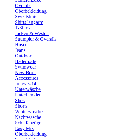
Overalls
Oberbekleidung
Sweatshirts
Shirts langarm
T-Shirts
Jacken & Westen
Strampler & Overalls
Hosen
Jeans
Outdoor
Bademode
Swimwear
New Born
Accessoires
Jungs 3-14
Unterwäsche
Unterhemden
Slips
Shorts
Winterwäsche
Nachtwäsche
Schlafanzüge
Easy Mix
Oberbekleidung