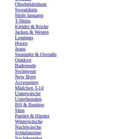
Oberbekleidung
Sweatshirts
Shirts langarm
T-Shirts
Kleider & Röcke
Jacken & Westen
Leggings
Hosen
Jeans
Strampler & Overalls
Outdoor
Bademode
Swimwear
New Born
Accessoires
Mädchen 3-14
Unterwäsche
Unterhemden
BH & Bustiers
Slips
Panties & Hipster
Winterwäsche
Nachtwäsche
Schlafanzüge
Nachthemden