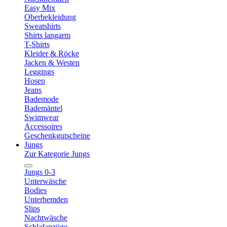
Easy Mix
Oberbekleidung
Sweatshirts
Shirts langarm
T-Shirts
Kleider & Röcke
Jacken & Westen
Leggings
Hosen
Jeans
Bademode
Bademäntel
Swimwear
Accessoires
Geschenkgutscheine
Jungs
Zur Kategorie Jungs
Jungs 0-3
Unterwäsche
Bodies
Unterhemden
Slips
Nachtwäsche
Schlafanzüge