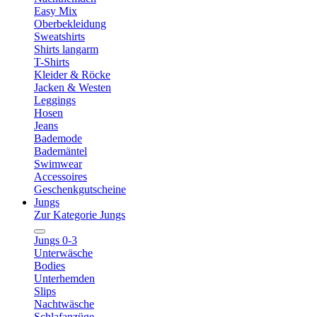
Easy Mix
Oberbekleidung
Sweatshirts
Shirts langarm
T-Shirts
Kleider & Röcke
Jacken & Westen
Leggings
Hosen
Jeans
Bademode
Bademäntel
Swimwear
Accessoires
Geschenkgutscheine
Jungs
Zur Kategorie Jungs
Jungs 0-3
Unterwäsche
Bodies
Unterhemden
Slips
Nachtwäsche
Schlafanzüge