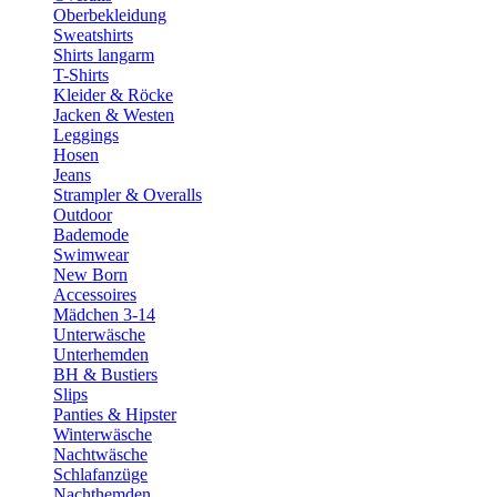
Oberbekleidung
Sweatshirts
Shirts langarm
T-Shirts
Kleider & Röcke
Jacken & Westen
Leggings
Hosen
Jeans
Strampler & Overalls
Outdoor
Bademode
Swimwear
New Born
Accessoires
Mädchen 3-14
Unterwäsche
Unterhemden
BH & Bustiers
Slips
Panties & Hipster
Winterwäsche
Nachtwäsche
Schlafanzüge
Nachthemden