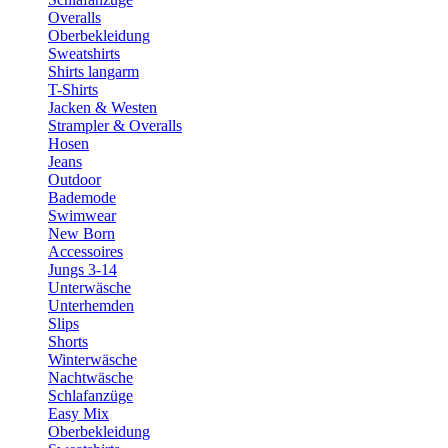
Overalls
Oberbekleidung
Sweatshirts
Shirts langarm
T-Shirts
Jacken & Westen
Strampler & Overalls
Hosen
Jeans
Outdoor
Bademode
Swimwear
New Born
Accessoires
Jungs 3-14
Unterwäsche
Unterhemden
Slips
Shorts
Winterwäsche
Nachtwäsche
Schlafanzüge
Easy Mix
Oberbekleidung