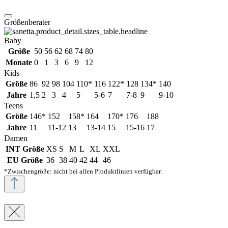
Größenberater
Baby
Größe
50
56
62
68
74
80
Monate
0
1
3
6
9
12
Kids
Größe
86
92
98
104
110*
116
122*
128
134*
140
Jahre
1,5
2
3
4
5
5-6
7
7-8
9
9-10
Teens
Größe
146*
152
158*
164
170*
176
188
Jahre
11
11-12
13
13-14
15
15-16
17
Damen
INT Größe
XS
S
M
L
XL
XXL
EU Größe
36
38
40
42
44
46
*Zwischengröße: nicht bei allen Produktlinien verfügbar.