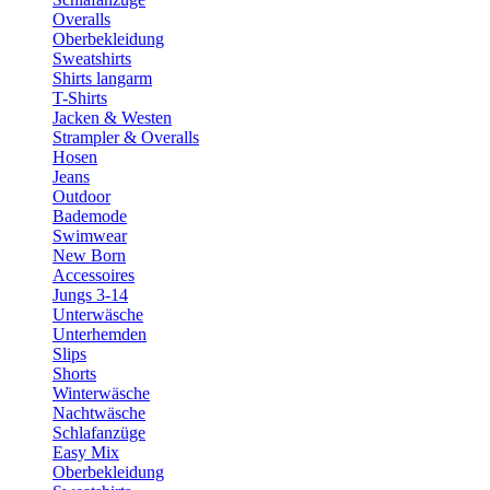
Overalls
Oberbekleidung
Sweatshirts
Shirts langarm
T-Shirts
Jacken & Westen
Strampler & Overalls
Hosen
Jeans
Outdoor
Bademode
Swimwear
New Born
Accessoires
Jungs 3-14
Unterwäsche
Unterhemden
Slips
Shorts
Winterwäsche
Nachtwäsche
Schlafanzüge
Easy Mix
Oberbekleidung