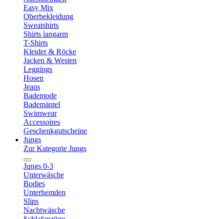
Easy Mix
Oberbekleidung
Sweatshirts
Shirts langarm
T-Shirts
Kleider & Röcke
Jacken & Westen
Leggings
Hosen
Jeans
Bademode
Bademäntel
Swimwear
Accessoires
Geschenkgutscheine
Jungs
Zur Kategorie Jungs
Jungs 0-3
Unterwäsche
Bodies
Unterhemden
Slips
Nachtwäsche
Schlafanzüge