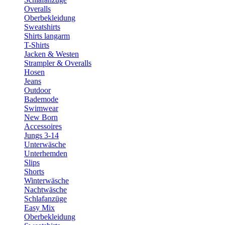
Overalls
Oberbekleidung
Sweatshirts
Shirts langarm
T-Shirts
Jacken & Westen
Strampler & Overalls
Hosen
Jeans
Outdoor
Bademode
Swimwear
New Born
Accessoires
Jungs 3-14
Unterwäsche
Unterhemden
Slips
Shorts
Winterwäsche
Nachtwäsche
Schlafanzüge
Easy Mix
Oberbekleidung