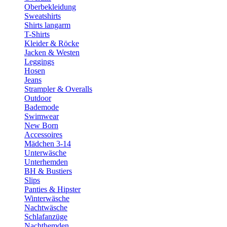
Oberbekleidung
Sweatshirts
Shirts langarm
T-Shirts
Kleider & Röcke
Jacken & Westen
Leggings
Hosen
Jeans
Strampler & Overalls
Outdoor
Bademode
Swimwear
New Born
Accessoires
Mädchen 3-14
Unterwäsche
Unterhemden
BH & Bustiers
Slips
Panties & Hipster
Winterwäsche
Nachtwäsche
Schlafanzüge
Nachthemden