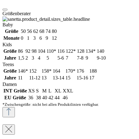
Größenberater
Baby
Größe
50
56
62
68
74
80
Monate
0
1
3
6
9
12
Kids
Größe
86
92
98
104
110*
116
122*
128
134*
140
Jahre
1,5
2
3
4
5
5-6
7
7-8
9
9-10
Teens
Größe
146*
152
158*
164
170*
176
188
Jahre
11
11-12
13
13-14
15
15-16
17
Damen
INT Größe
XS
S
M
L
XL
XXL
EU Größe
36
38
40
42
44
46
*Zwischengröße: nicht bei allen Produktlinien verfügbar.