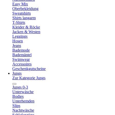
Easy Mix
Oberbekleidung
Sweatshirts
Shirts langarm
T-Shirts
Kleider & Röcke
Jacken & Westen
Leggings
Hosen
Jeans
Bademode
Bademäntel
Swimwear
Accessoires
Geschenkgutscheine
Jungs
Zur Kategorie Jungs
Jungs 0-3
Unterwäsche
Bodies
Unterhemden
Slips
Nachtwäsche
Schlafanzüge