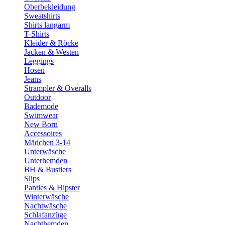
Oberbekleidung
Sweatshirts
Shirts langarm
T-Shirts
Kleider & Röcke
Jacken & Westen
Leggings
Hosen
Jeans
Strampler & Overalls
Outdoor
Bademode
Swimwear
New Born
Accessoires
Mädchen 3-14
Unterwäsche
Unterhemden
BH & Bustiers
Slips
Panties & Hipster
Winterwäsche
Nachtwäsche
Schlafanzüge
Nachthemden