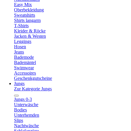
Easy Mix
Oberbekleidung
Sweatshirts
Shirts langarm
T-Shirts
Kleider & Röcke
Jacken & Westen
Leggings
Hosen
Jeans
Bademode
Bademäntel
Swimwear
Accessoires
Geschenkgutscheine
Jungs
Zur Kategorie Jungs
Jungs 0-3
Unterwäsche
Bodies
Unterhemden
Slips
Nachtwäsche
Schlafanzüge