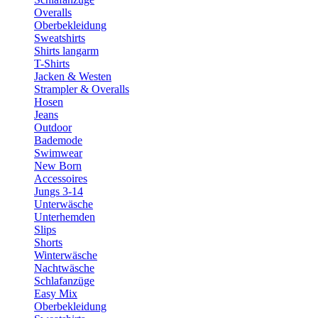
Overalls
Oberbekleidung
Sweatshirts
Shirts langarm
T-Shirts
Jacken & Westen
Strampler & Overalls
Hosen
Jeans
Outdoor
Bademode
Swimwear
New Born
Accessoires
Jungs 3-14
Unterwäsche
Unterhemden
Slips
Shorts
Winterwäsche
Nachtwäsche
Schlafanzüge
Easy Mix
Oberbekleidung