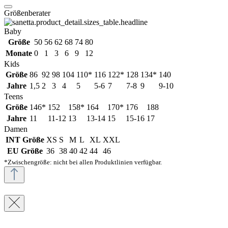
Größenberater
Baby
Größe
50
56
62
68
74
80
Monate
0
1
3
6
9
12
Kids
Größe
86
92
98
104
110*
116
122*
128
134*
140
Jahre
1,5
2
3
4
5
5-6
7
7-8
9
9-10
Teens
Größe
146*
152
158*
164
170*
176
188
Jahre
11
11-12
13
13-14
15
15-16
17
Damen
INT Größe
XS
S
M
L
XL
XXL
EU Größe
36
38
40
42
44
46
*Zwischengröße: nicht bei allen Produktlinien verfügbar.