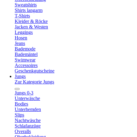
Sweatshirts
Shirts langarm
T-Shirts
Kleider & Röcke
Jacken & Westen
Leggings
Hosen
Jeans
Bademode
Bademäntel
Swimwear
Accessoires
Geschenkgutscheine
Jungs
Zur Kategorie Jungs
Jungs 0-3
Unterwäsche
Bodies
Unterhemden
Slips
Nachtwäsche
Schlafanzüge
Overalls
Oberbekleidung