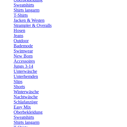
Sweatshirts
Shirts langarm
T-Shirts
Jacken & Westen
Strampler & Overalls
Hosen
Jeans
Outdoor
Bademode
Swimwear
New Born
Accessoires
Jungs 3-14
Unterwäsche
Unterhemden
Slips
Shorts
Winterwäsche
Nachtwäsche
Schlafanzüge
Easy Mix
Oberbekleidung
Sweatshirts
Shirts langarm