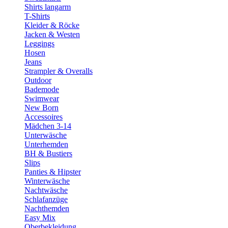
Shirts langarm
T-Shirts
Kleider & Röcke
Jacken & Westen
Leggings
Hosen
Jeans
Strampler & Overalls
Outdoor
Bademode
Swimwear
New Born
Accessoires
Mädchen 3-14
Unterwäsche
Unterhemden
BH & Bustiers
Slips
Panties & Hipster
Winterwäsche
Nachtwäsche
Schlafanzüge
Nachthemden
Easy Mix
Oberbekleidung