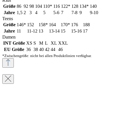
Kids
Größe
86
92
98
104
110*
116
122*
128
134*
140
Jahre
1,5
2
3
4
5
5-6
7
7-8
9
9-10
Teens
Größe
146*
152
158*
164
170*
176
188
Jahre
11
11-12
13
13-14
15
15-16
17
Damen
INT Größe
XS
S
M
L
XL
XXL
EU Größe
36
38
40
42
44
46
*Zwischengröße: nicht bei allen Produktlinien verfügbar.