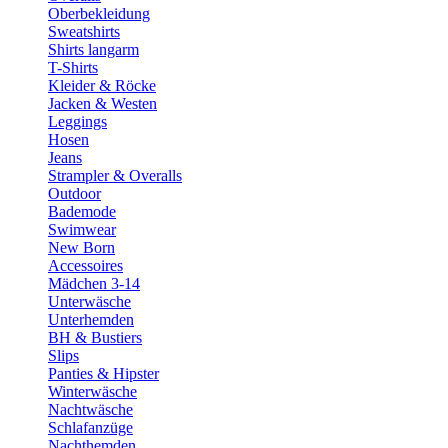
Oberbekleidung
Sweatshirts
Shirts langarm
T-Shirts
Kleider & Röcke
Jacken & Westen
Leggings
Hosen
Jeans
Strampler & Overalls
Outdoor
Bademode
Swimwear
New Born
Accessoires
Mädchen 3-14
Unterwäsche
Unterhemden
BH & Bustiers
Slips
Panties & Hipster
Winterwäsche
Nachtwäsche
Schlafanzüge
Nachthemden