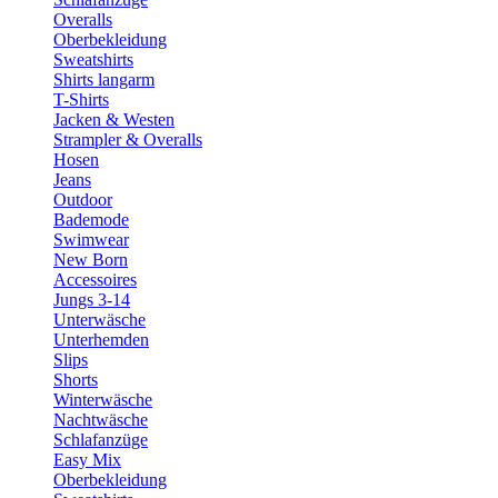
Overalls
Oberbekleidung
Sweatshirts
Shirts langarm
T-Shirts
Jacken & Westen
Strampler & Overalls
Hosen
Jeans
Outdoor
Bademode
Swimwear
New Born
Accessoires
Jungs 3-14
Unterwäsche
Unterhemden
Slips
Shorts
Winterwäsche
Nachtwäsche
Schlafanzüge
Easy Mix
Oberbekleidung