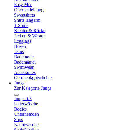
Easy Mix
Oberbekleidung
Sweatshirts
Shirts langarm
T-Shirts
Kleider & Röcke
Jacken & Westen
Leggings
Hosen
Jeans
Bademode
Bademäntel
Swimwear
Accessoires
Geschenkgutscheine
Jungs
Zur Kategorie Jungs
Jungs 0-3
Unterwäsche
Bodies
Unterhemden
Slips
Nachtwäsche
Schlafanzüge