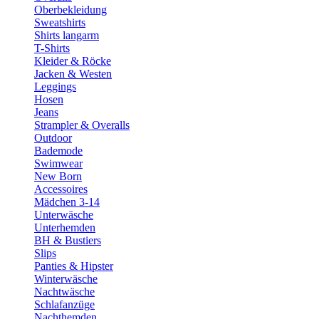
Oberbekleidung
Sweatshirts
Shirts langarm
T-Shirts
Kleider & Röcke
Jacken & Westen
Leggings
Hosen
Jeans
Strampler & Overalls
Outdoor
Bademode
Swimwear
New Born
Accessoires
Mädchen 3-14
Unterwäsche
Unterhemden
BH & Bustiers
Slips
Panties & Hipster
Winterwäsche
Nachtwäsche
Schlafanzüge
Nachthemden