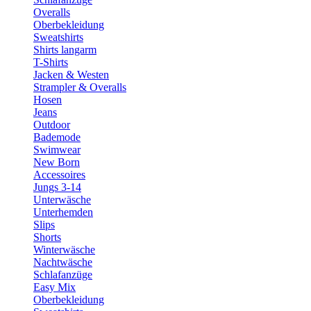
Overalls
Oberbekleidung
Sweatshirts
Shirts langarm
T-Shirts
Jacken & Westen
Strampler & Overalls
Hosen
Jeans
Outdoor
Bademode
Swimwear
New Born
Accessoires
Jungs 3-14
Unterwäsche
Unterhemden
Slips
Shorts
Winterwäsche
Nachtwäsche
Schlafanzüge
Easy Mix
Oberbekleidung