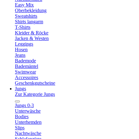
Easy Mix
Oberbekleidung
Sweatshirts
Shirts langarm
T-Shirts
Kleider & Röcke
Jacken & Westen
Leggings
Hosen
Jeans
Bademode
Bademäntel
Swimwear
Accessoires
Geschenkgutscheine
Jungs
Zur Kategorie Jungs
Jungs 0-3
Unterwäsche
Bodies
Unterhemden
Slips
Nachtwäsche
Schlafanzüge