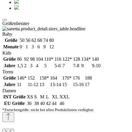
Größenberater
Baby
Größe
50
56
62
68
74
80
Monate
0
1
3
6
9
12
Kids
Größe
86
92
98
104
110*
116
122*
128
134*
140
Jahre
1,5
2
3
4
5
5-6
7
7-8
9
9-10
Teens
Größe
146*
152
158*
164
170*
176
188
Jahre
11
11-12
13
13-14
15
15-16
17
Damen
INT Größe
XS
S
M
L
XL
XXL
EU Größe
36
38
40
42
44
46
*Zwischengröße: nicht bei allen Produktlinien verfügbar.