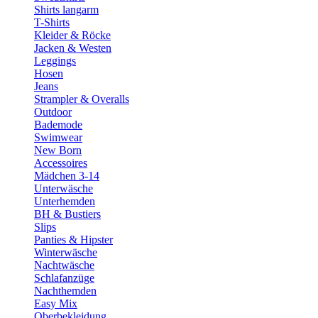
Shirts langarm
T-Shirts
Kleider & Röcke
Jacken & Westen
Leggings
Hosen
Jeans
Strampler & Overalls
Outdoor
Bademode
Swimwear
New Born
Accessoires
Mädchen 3-14
Unterwäsche
Unterhemden
BH & Bustiers
Slips
Panties & Hipster
Winterwäsche
Nachtwäsche
Schlafanzüge
Nachthemden
Easy Mix
Oberbekleidung