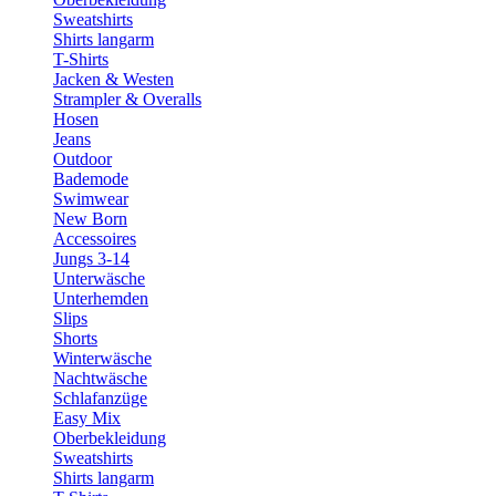
Sweatshirts
Shirts langarm
T-Shirts
Jacken & Westen
Strampler & Overalls
Hosen
Jeans
Outdoor
Bademode
Swimwear
New Born
Accessoires
Jungs 3-14
Unterwäsche
Unterhemden
Slips
Shorts
Winterwäsche
Nachtwäsche
Schlafanzüge
Easy Mix
Oberbekleidung
Sweatshirts
Shirts langarm