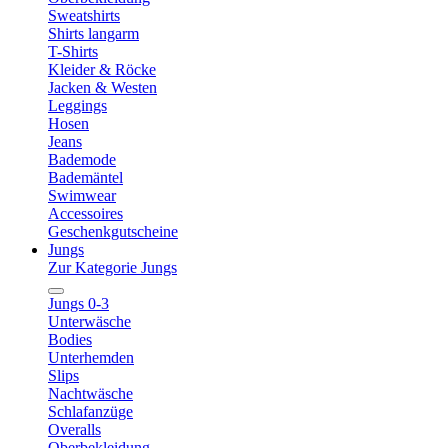
Sweatshirts
Shirts langarm
T-Shirts
Kleider & Röcke
Jacken & Westen
Leggings
Hosen
Jeans
Bademode
Bademäntel
Swimwear
Accessoires
Geschenkgutscheine
Jungs
Zur Kategorie Jungs
Jungs 0-3
Unterwäsche
Bodies
Unterhemden
Slips
Nachtwäsche
Schlafanzüge
Overalls
Oberbekleidung