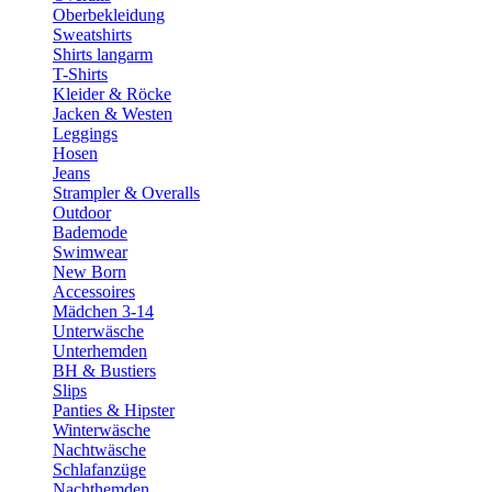
Oberbekleidung
Sweatshirts
Shirts langarm
T-Shirts
Kleider & Röcke
Jacken & Westen
Leggings
Hosen
Jeans
Strampler & Overalls
Outdoor
Bademode
Swimwear
New Born
Accessoires
Mädchen 3-14
Unterwäsche
Unterhemden
BH & Bustiers
Slips
Panties & Hipster
Winterwäsche
Nachtwäsche
Schlafanzüge
Nachthemden