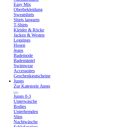
Easy Mix
Oberbekleidung
Sweatshirts
Shirts langarm
T-Shirts
Kleider & Röcke
Jacken & Westen
Leggings
Hosen
Jeans
Bademode
Bademäntel
Swimwear
Accessoires
Geschenkgutscheine
Jungs
Zur Kategorie Jungs
Jungs 0-3
Unterwäsche
Bodies
Unterhemden
Slips
Nachtwäsche
Schlafanzüge