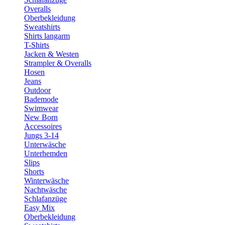
Overalls
Oberbekleidung
Sweatshirts
Shirts langarm
T-Shirts
Jacken & Westen
Strampler & Overalls
Hosen
Jeans
Outdoor
Bademode
Swimwear
New Born
Accessoires
Jungs 3-14
Unterwäsche
Unterhemden
Slips
Shorts
Winterwäsche
Nachtwäsche
Schlafanzüge
Easy Mix
Oberbekleidung