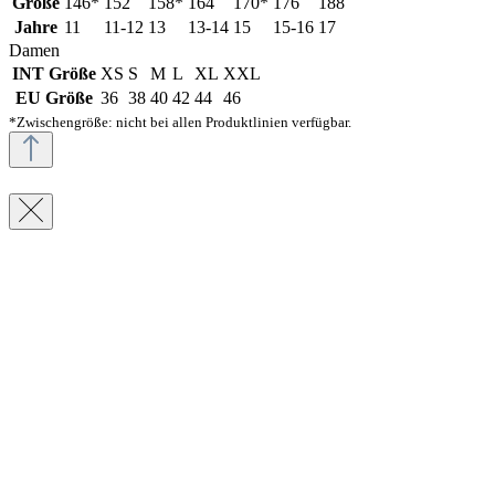
Größe
146*
152
158*
164
170*
176
188
Jahre
11
11-12
13
13-14
15
15-16
17
Damen
INT Größe
XS
S
M
L
XL
XXL
EU Größe
36
38
40
42
44
46
*Zwischengröße: nicht bei allen Produktlinien verfügbar.