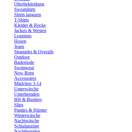
Oberbekleidung
Sweatshirts
Shirts langarm
T-Shirts
Kleider & Röcke
Jacken & Westen
Leggings
Hosen
Jeans
Strampler & Overalls
Outdoor
Bademode
Swimwear
New Born
Accessoires
Mädchen 3-14
Unterwäsche
Unterhemden
BH & Bustiers
Slips
Panties & Hipster
Winterwäsche
Nachtwäsche
Schlafanzüge
Nachthemden