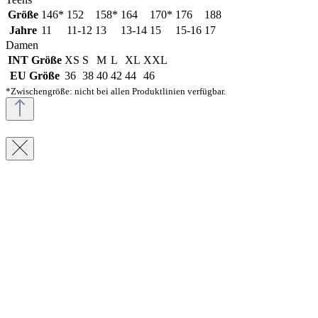
Größe
146*
152
158*
164
170*
176
188
Jahre
11
11-12
13
13-14
15
15-16
17
Damen
INT Größe
XS
S
M
L
XL
XXL
EU Größe
36
38
40
42
44
46
*Zwischengröße: nicht bei allen Produktlinien verfügbar.