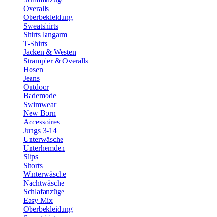
Overalls
Oberbekleidung
Sweatshirts
Shirts langarm
T-Shirts
Jacken & Westen
Strampler & Overalls
Hosen
Jeans
Outdoor
Bademode
Swimwear
New Born
Accessoires
Jungs 3-14
Unterwäsche
Unterhemden
Slips
Shorts
Winterwäsche
Nachtwäsche
Schlafanzüge
Easy Mix
Oberbekleidung