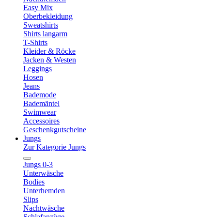
Easy Mix
Oberbekleidung
Sweatshirts
Shirts langarm
T-Shirts
Kleider & Röcke
Jacken & Westen
Leggings
Hosen
Jeans
Bademode
Bademäntel
Swimwear
Accessoires
Geschenkgutscheine
Jungs
Zur Kategorie Jungs
Jungs 0-3
Unterwäsche
Bodies
Unterhemden
Slips
Nachtwäsche
Schlafanzüge