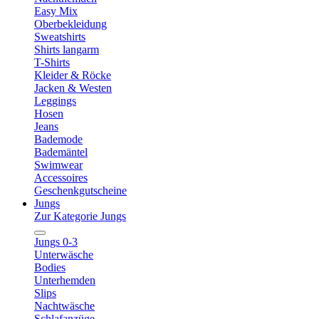
Easy Mix
Oberbekleidung
Sweatshirts
Shirts langarm
T-Shirts
Kleider & Röcke
Jacken & Westen
Leggings
Hosen
Jeans
Bademode
Bademäntel
Swimwear
Accessoires
Geschenkgutscheine
Jungs
Zur Kategorie Jungs
Jungs 0-3
Unterwäsche
Bodies
Unterhemden
Slips
Nachtwäsche
Schlafanzüge