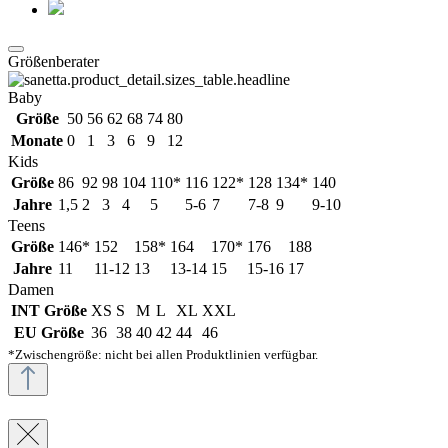
Größenberater
Baby
Größe
50
56
62
68
74
80
Monate
0
1
3
6
9
12
Kids
Größe
86
92
98
104
110*
116
122*
128
134*
140
Jahre
1,5
2
3
4
5
5-6
7
7-8
9
9-10
Teens
Größe
146*
152
158*
164
170*
176
188
Jahre
11
11-12
13
13-14
15
15-16
17
Damen
INT Größe
XS
S
M
L
XL
XXL
EU Größe
36
38
40
42
44
46
*Zwischengröße: nicht bei allen Produktlinien verfügbar.