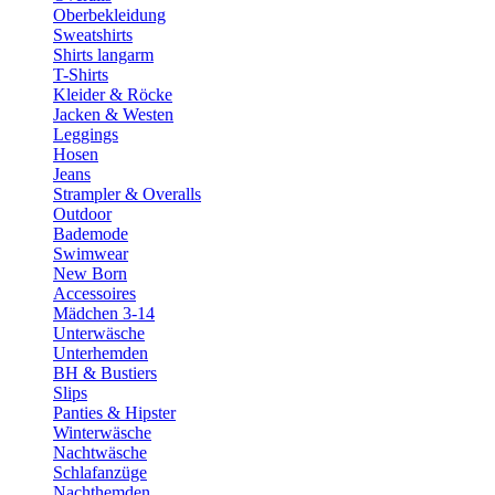
Oberbekleidung
Sweatshirts
Shirts langarm
T-Shirts
Kleider & Röcke
Jacken & Westen
Leggings
Hosen
Jeans
Strampler & Overalls
Outdoor
Bademode
Swimwear
New Born
Accessoires
Mädchen 3-14
Unterwäsche
Unterhemden
BH & Bustiers
Slips
Panties & Hipster
Winterwäsche
Nachtwäsche
Schlafanzüge
Nachthemden