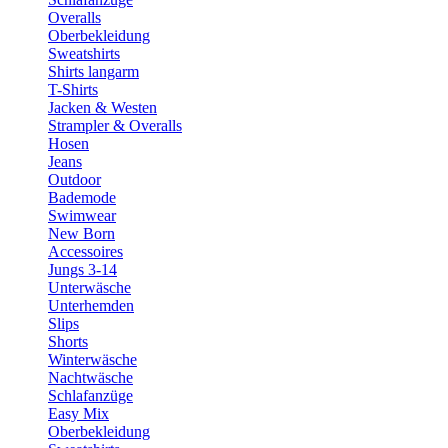
Overalls
Oberbekleidung
Sweatshirts
Shirts langarm
T-Shirts
Jacken & Westen
Strampler & Overalls
Hosen
Jeans
Outdoor
Bademode
Swimwear
New Born
Accessoires
Jungs 3-14
Unterwäsche
Unterhemden
Slips
Shorts
Winterwäsche
Nachtwäsche
Schlafanzüge
Easy Mix
Oberbekleidung