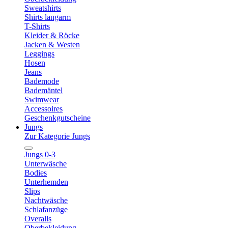
Sweatshirts
Shirts langarm
T-Shirts
Kleider & Röcke
Jacken & Westen
Leggings
Hosen
Jeans
Bademode
Bademäntel
Swimwear
Accessoires
Geschenkgutscheine
Jungs
Zur Kategorie Jungs
Jungs 0-3
Unterwäsche
Bodies
Unterhemden
Slips
Nachtwäsche
Schlafanzüge
Overalls
Oberbekleidung