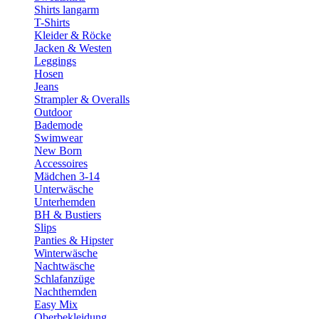
Shirts langarm
T-Shirts
Kleider & Röcke
Jacken & Westen
Leggings
Hosen
Jeans
Strampler & Overalls
Outdoor
Bademode
Swimwear
New Born
Accessoires
Mädchen 3-14
Unterwäsche
Unterhemden
BH & Bustiers
Slips
Panties & Hipster
Winterwäsche
Nachtwäsche
Schlafanzüge
Nachthemden
Easy Mix
Oberbekleidung