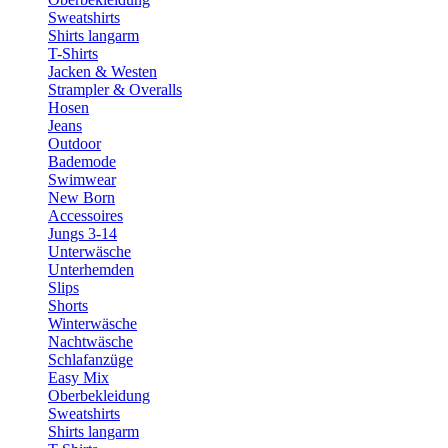
Sweatshirts
Shirts langarm
T-Shirts
Jacken & Westen
Strampler & Overalls
Hosen
Jeans
Outdoor
Bademode
Swimwear
New Born
Accessoires
Jungs 3-14
Unterwäsche
Unterhemden
Slips
Shorts
Winterwäsche
Nachtwäsche
Schlafanzüge
Easy Mix
Oberbekleidung
Sweatshirts
Shirts langarm