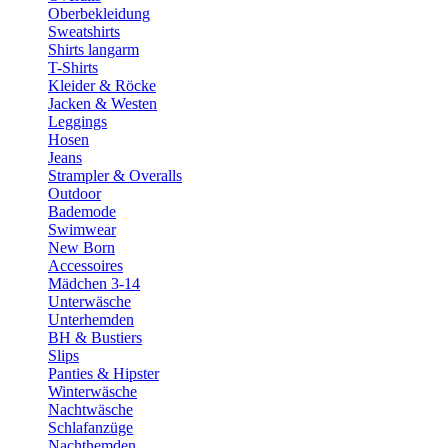
Oberbekleidung
Sweatshirts
Shirts langarm
T-Shirts
Kleider & Röcke
Jacken & Westen
Leggings
Hosen
Jeans
Strampler & Overalls
Outdoor
Bademode
Swimwear
New Born
Accessoires
Mädchen 3-14
Unterwäsche
Unterhemden
BH & Bustiers
Slips
Panties & Hipster
Winterwäsche
Nachtwäsche
Schlafanzüge
Nachthemden