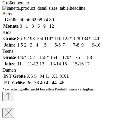
Größenberater
Baby
Größe
50
56
62
68
74
80
Monate
0
1
3
6
9
12
Kids
Größe
86
92
98
104
110*
116
122*
128
134*
140
Jahre
1,5
2
3
4
5
5-6
7
7-8
9
9-10
Teens
Größe
146*
152
158*
164
170*
176
188
Jahre
11
11-12
13
13-14
15
15-16
17
Damen
INT Größe
XS
S
M
L
XL
XXL
EU Größe
36
38
40
42
44
46
*Zwischengröße: nicht bei allen Produktlinien verfügbar.