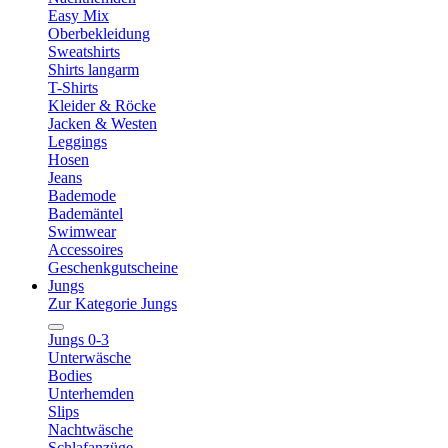
Easy Mix
Oberbekleidung
Sweatshirts
Shirts langarm
T-Shirts
Kleider & Röcke
Jacken & Westen
Leggings
Hosen
Jeans
Bademode
Bademäntel
Swimwear
Accessoires
Geschenkgutscheine
Jungs
Zur Kategorie Jungs
Jungs 0-3
Unterwäsche
Bodies
Unterhemden
Slips
Nachtwäsche
Schlafanzüge