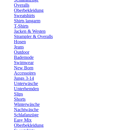
Overalls
Oberbekleidung
Sweatshirts
Shirts langarm
T-Shirts
Jacken & Westen
Strampler & Overalls
Hosen
Jeans
Outdoor
Bademode
Swimwear
New Born
Accessoires
Jungs 3-14
Unterwäsche
Unterhemden
Slips
Shorts
Winterwäsche
Nachtwäsche
Schlafanzüge
Easy Mix
Oberbekleidung