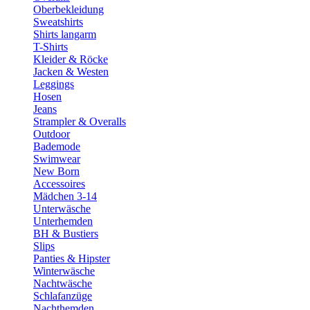
Oberbekleidung
Sweatshirts
Shirts langarm
T-Shirts
Kleider & Röcke
Jacken & Westen
Leggings
Hosen
Jeans
Strampler & Overalls
Outdoor
Bademode
Swimwear
New Born
Accessoires
Mädchen 3-14
Unterwäsche
Unterhemden
BH & Bustiers
Slips
Panties & Hipster
Winterwäsche
Nachtwäsche
Schlafanzüge
Nachthemden