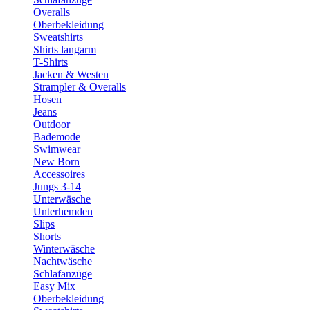
Overalls
Oberbekleidung
Sweatshirts
Shirts langarm
T-Shirts
Jacken & Westen
Strampler & Overalls
Hosen
Jeans
Outdoor
Bademode
Swimwear
New Born
Accessoires
Jungs 3-14
Unterwäsche
Unterhemden
Slips
Shorts
Winterwäsche
Nachtwäsche
Schlafanzüge
Easy Mix
Oberbekleidung