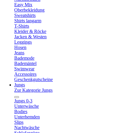
Easy Mix
Oberbekleidung
Sweatshirts
Shirts langarm
T-Shirts
Kleider & Röcke
Jacken & Westen
Leggings
Hosen
Jeans
Bademode
Bademäntel
Swimwear
Accessoires
Geschenkgutscheine
Jungs
Zur Kategorie Jungs
Jungs 0-3
Unterwäsche
Bodies
Unterhemden
Slips
Nachtwäsche
Schlafanzüge